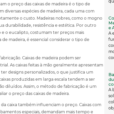
qu
am o preço das caixas de madeira é o tipo de
tem diversas espécies de madeira, cada uma com
Co
iretamente o custo. Madeiras nobres, como o mogno
Me
ua durabilidade, resistência e estética. Por outro
e 
 e o eucalipto, costumam ter preços mais
A 
fu
a de madeira, é essencial considerar o tipo de
co
mo
co
fabricação. Caixas de madeira podem ser
rial. As caixas feitas à mão geralmente apresentam
r designs personalizados, o que justifica um
Ba
caixas produzidas em larga escala tendem a ser
du
co
são diluídos. Assim, o método de fabricação é um
A 
liar o preço das caixas de madeira.
so
co
 da caixa também influenciam o preço. Caixas com
obj
cabamentos especiais, demandam mais tempo e