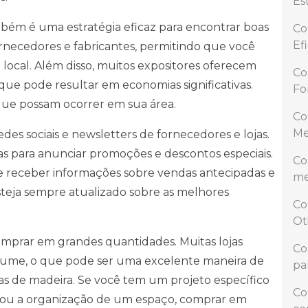
Est
ambém é uma estratégia eficaz para encontrar boas
Co
Ef
ornecedores e fabricantes, permitindo que você
ocal. Além disso, muitos expositores oferecem
Co
 que pode resultar em economias significativas.
Fo
 que possam ocorrer em sua área.
Co
Me
es sociais e newsletters de fornecedores e lojas.
as para anunciar promoções e descontos especiais.
Co
e receber informações sobre vendas antecipadas e
me
steja sempre atualizado sobre as melhores
Co
Ot
comprar em grandes quantidades. Muitas lojas
Co
ume, o que pode ser uma excelente maneira de
pa
xas de madeira. Se você tem um projeto específico
Co
ou a organização de um espaço, comprar em