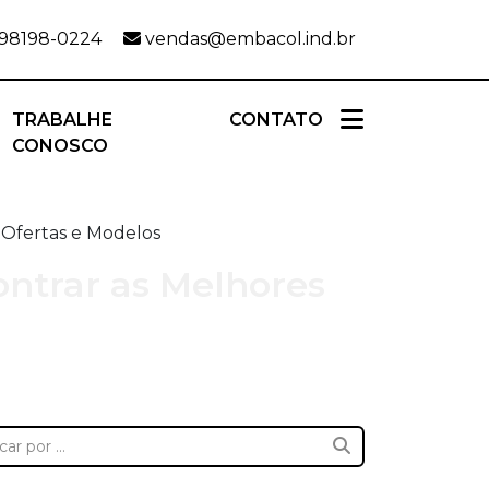
 98198-0224
vendas@embacol.ind.br
TRABALHE
CONTATO
CONOSCO
 Ofertas e Modelos
ntrar as Melhores