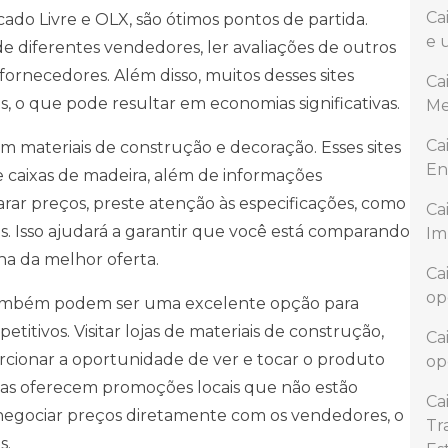
Ca
do Livre e OLX, são ótimos pontos de partida.
e 
e diferentes vendedores, ler avaliações de outros
fornecedores. Além disso, muitos desses sites
Ca
 o que pode resultar em economias significativas.
Me
Ca
 em materiais de construção e decoração. Esses sites
En
caixas de madeira, além de informações
ar preços, preste atenção às especificações, como
Ca
. Isso ajudará a garantir que você está comparando
Im
ha da melhor oferta.
Ca
op
s também podem ser uma excelente opção para
titivos. Visitar lojas de materiais de construção,
Ca
rcionar a oportunidade de ver e tocar o produto
op
ojas oferecem promoções locais que não estão
Ca
e negociar preços diretamente com os vendedores, o
Tr
s.