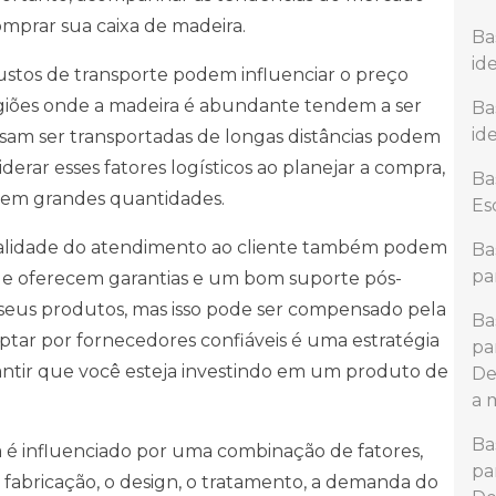
mprar sua caixa de madeira.
Ba
id
 custos de transporte podem influenciar o preço
egiões onde a madeira é abundante tendem a ser
Ba
id
sam ser transportadas de longas distâncias podem
derar esses fatores logísticos ao planejar a compra,
Ba
o em grandes quantidades.
Es
qualidade do atendimento ao cliente também podem
Ba
pa
ue oferecem garantias e um bom suporte pós-
eus produtos, mas isso pode ser compensado pela
Ba
tar por fornecedores confiáveis é uma estratégia
pa
antir que você esteja investindo em um produto de
De
a 
Ba
 é influenciado por uma combinação de fatores,
pa
e fabricação, o design, o tratamento, a demanda do