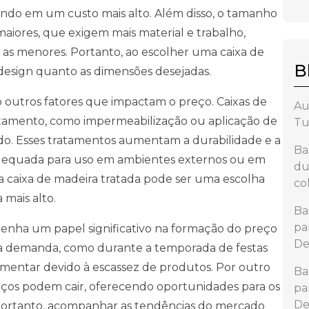
ando em um custo mais alto. Além disso, o tamanho
maiores, que exigem mais material e trabalho,
as menores. Portanto, ao escolher uma caixa de
B
 design quanto as dimensões desejadas.
 outros fatores que impactam o preço. Caixas de
Au
tamento, como impermeabilização ou aplicação de
Tu
do. Esses tratamentos aumentam a durabilidade e a
Ba
 adequada para uso em ambientes externos ou em
du
ma caixa de madeira tratada pode ser uma escolha
co
 mais alto.
Ba
pa
a um papel significativo na formação do preço
De
lta demanda, como durante a temporada de festas
mentar devido à escassez de produtos. Por outro
Ba
eços podem cair, oferecendo oportunidades para os
pa
De
ortanto, acompanhar as tendências do mercado