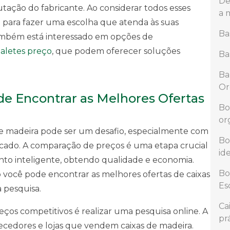
De
utação do fabricante. Ao considerar todos esses
a 
 para fazer uma escolha que atenda às suas
Ba
mbém está interessado em opções de
aletes preço
, que podem oferecer soluções
Ba
Ba
Or
e Encontrar as Melhores Ofertas
Bo
or
de madeira pode ser um desafio, especialmente com
Bo
rcado. A comparação de preços é uma etapa crucial
id
nto inteligente, obtendo qualidade e economia.
Bo
 você pode encontrar as melhores ofertas de caixas
Es
a pesquisa.
Ca
ços competitivos é realizar uma pesquisa online. A
pr
ecedores e lojas que vendem caixas de madeira.