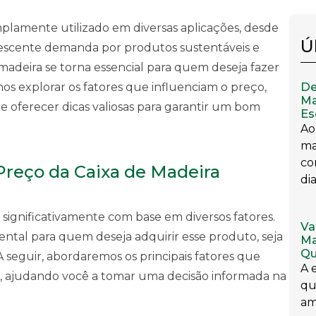
mplamente utilizado em diversas aplicações, desde
Ú
scente demanda por produtos sustentáveis e
 madeira se torna essencial para quem deseja fazer
De
os explorar os fatores que influenciam o preço,
Ma
 oferecer dicas valiosas para garantir um bom
Es
Ao
ma
co
Preço da Caixa de Madeira
dia
 significativamente com base em diversos fatores.
Va
al para quem deseja adquirir esse produto, seja
Ma
Qu
 A seguir, abordaremos os principais fatores que
A 
a, ajudando você a tomar uma decisão informada na
qu
am