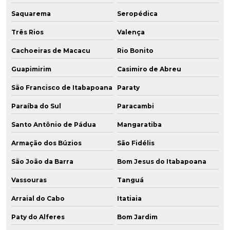
Saquarema
Seropédica
Três Rios
Valença
Cachoeiras de Macacu
Rio Bonito
Guapimirim
Casimiro de Abreu
São Francisco de Itabapoana
Paraty
Paraíba do Sul
Paracambi
Santo Antônio de Pádua
Mangaratiba
Armação dos Búzios
São Fidélis
São João da Barra
Bom Jesus do Itabapoana
Vassouras
Tanguá
Arraial do Cabo
Itatiaia
Paty do Alferes
Bom Jardim