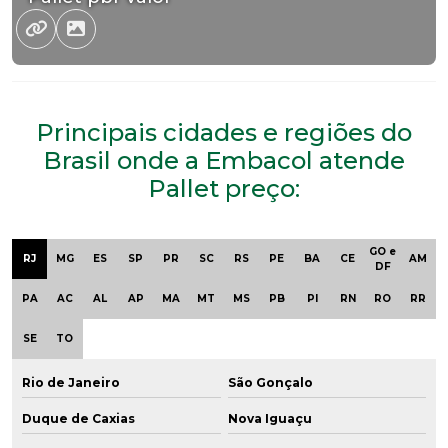
Principais cidades e regiões do
Brasil onde a Embacol atende
Pallet preço:
GO e
RJ
MG
ES
SP
PR
SC
RS
PE
BA
CE
AM
DF
PA
AC
AL
AP
MA
MT
MS
PB
PI
RN
RO
RR
SE
TO
Rio de Janeiro
São Gonçalo
Duque de Caxias
Nova Iguaçu