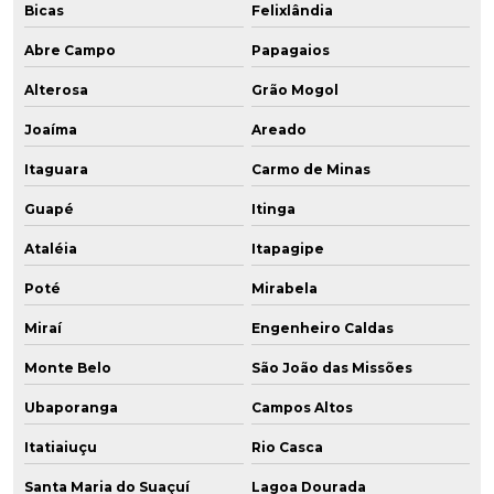
Bicas
Felixlândia
Abre Campo
Papagaios
Alterosa
Grão Mogol
Joaíma
Areado
Itaguara
Carmo de Minas
Guapé
Itinga
Ataléia
Itapagipe
Poté
Mirabela
Miraí
Engenheiro Caldas
Monte Belo
São João das Missões
Ubaporanga
Campos Altos
Itatiaiuçu
Rio Casca
Santa Maria do Suaçuí
Lagoa Dourada