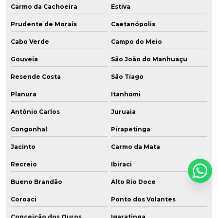
Carmo da Cachoeira
Estiva
Prudente de Morais
Caetanópolis
Cabo Verde
Campo do Meio
Gouveia
São João do Manhuaçu
Resende Costa
São Tiago
Planura
Itanhomi
Antônio Carlos
Juruaia
Congonhal
Pirapetinga
Jacinto
Carmo da Mata
Recreio
Ibiraci
Bueno Brandão
Alto Rio Doce
Coroaci
Ponto dos Volantes
Conceição dos Ouros
Igaratinga