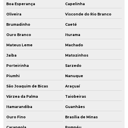
Boa Esperança
Capelinha
Oliveira
Visconde do Rio Branco
Brumadinho
Caeté
Ouro Branco
Iturama
Mateus Leme
Machado
Jaíba
Matozinhos
Porteirinha
Sarzedo
Piumhi
Nanuque
São Joaquim de Bicas
Araçuaí
Várzea da Palma
Taiobeiras
Itamarandiba
Guanhães
Ouro Fino
Brasília de Minas
Carangola
Pompéu