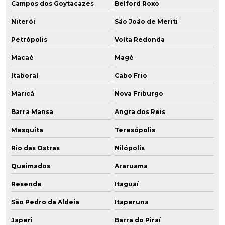
Campos dos Goytacazes
Belford Roxo
Niterói
São João de Meriti
Petrópolis
Volta Redonda
Macaé
Magé
Itaboraí
Cabo Frio
Maricá
Nova Friburgo
Barra Mansa
Angra dos Reis
Mesquita
Teresópolis
Rio das Ostras
Nilópolis
Queimados
Araruama
Resende
Itaguaí
São Pedro da Aldeia
Itaperuna
Japeri
Barra do Piraí