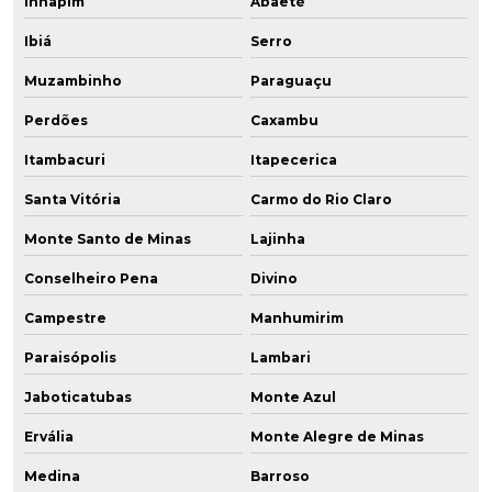
Inhapim
Abaeté
Ibiá
Serro
Muzambinho
Paraguaçu
Perdões
Caxambu
Itambacuri
Itapecerica
Santa Vitória
Carmo do Rio Claro
Monte Santo de Minas
Lajinha
Conselheiro Pena
Divino
Campestre
Manhumirim
Paraisópolis
Lambari
Jaboticatubas
Monte Azul
Ervália
Monte Alegre de Minas
Medina
Barroso