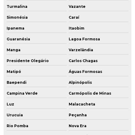
Turmalina
Vazante
Simonésia
Caraí
Ipanema
Itaobim
Guaranésia
Lagoa Formosa
Manga
Varzelândia
Presidente Olegário
Carlos Chagas
Matipó
Águas Formosas
Baependi
Alpinópolis
Campina Verde
Carmópolis de Minas
Luz
Malacacheta
Urucuia
Peçanha
Rio Pomba
Nova Era