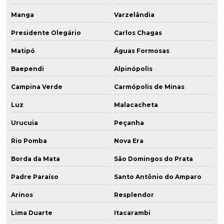
Manga
Varzelândia
Presidente Olegário
Carlos Chagas
Matipó
Águas Formosas
Baependi
Alpinópolis
Campina Verde
Carmópolis de Minas
Luz
Malacacheta
Urucuia
Peçanha
Rio Pomba
Nova Era
Borda da Mata
São Domingos do Prata
Padre Paraíso
Santo Antônio do Amparo
Arinos
Resplendor
Lima Duarte
Itacarambi