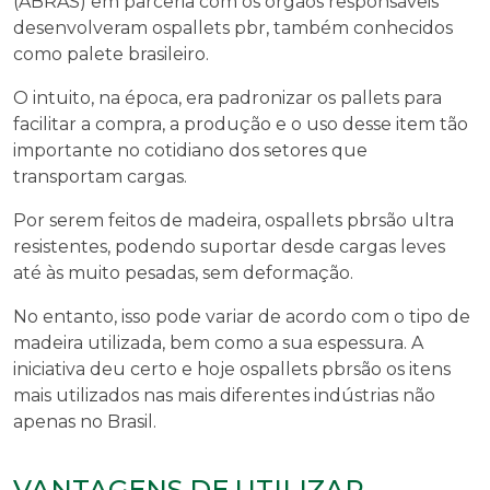
(ABRAS) em parceria com os órgãos responsáveis
desenvolveram os
pallets pbr
, também conhecidos
como palete brasileiro.
O intuito, na época, era padronizar os pallets para
facilitar a compra, a produção e o uso desse item tão
importante no cotidiano dos setores que
transportam cargas.
Por serem feitos de madeira, os
pallets pbr
são ultra
resistentes, podendo suportar desde cargas leves
até às muito pesadas, sem deformação.
No entanto, isso pode variar de acordo com o tipo de
madeira utilizada, bem como a sua espessura. A
iniciativa deu certo e hoje os
pallets pbr
são os itens
mais utilizados nas mais diferentes indústrias não
apenas no Brasil.
VANTAGENS DE UTILIZAR