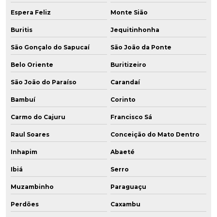
Espera Feliz
Monte Sião
Buritis
Jequitinhonha
São Gonçalo do Sapucaí
São João da Ponte
Belo Oriente
Buritizeiro
São João do Paraíso
Carandaí
Bambuí
Corinto
Carmo do Cajuru
Francisco Sá
Raul Soares
Conceição do Mato Dentro
Inhapim
Abaeté
Ibiá
Serro
Muzambinho
Paraguaçu
Perdões
Caxambu