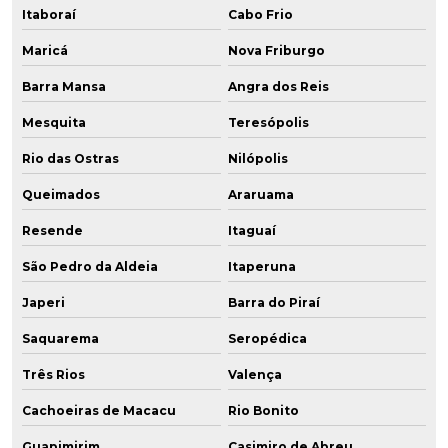
Itaboraí
Cabo Frio
Maricá
Nova Friburgo
Barra Mansa
Angra dos Reis
Mesquita
Teresópolis
Rio das Ostras
Nilópolis
Queimados
Araruama
Resende
Itaguaí
São Pedro da Aldeia
Itaperuna
Japeri
Barra do Piraí
Saquarema
Seropédica
Três Rios
Valença
Cachoeiras de Macacu
Rio Bonito
Guapimirim
Casimiro de Abreu