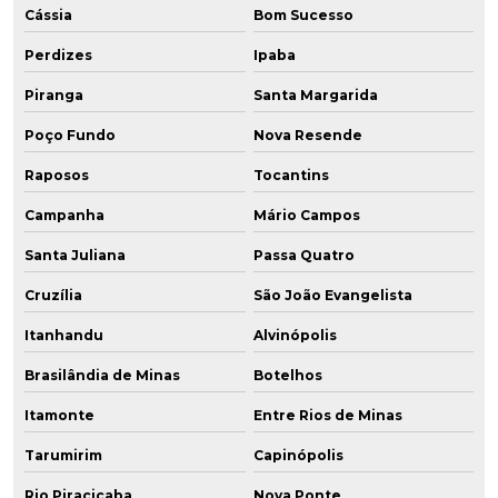
Cássia
Bom Sucesso
Perdizes
Ipaba
Piranga
Santa Margarida
Poço Fundo
Nova Resende
Raposos
Tocantins
Campanha
Mário Campos
Santa Juliana
Passa Quatro
Cruzília
São João Evangelista
Itanhandu
Alvinópolis
Brasilândia de Minas
Botelhos
Itamonte
Entre Rios de Minas
Tarumirim
Capinópolis
Rio Piracicaba
Nova Ponte