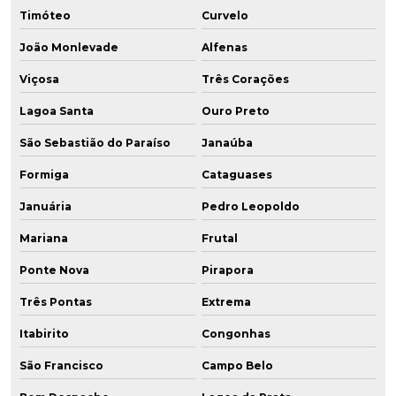
Timóteo
Curvelo
João Monlevade
Alfenas
Viçosa
Três Corações
Lagoa Santa
Ouro Preto
São Sebastião do Paraíso
Janaúba
Formiga
Cataguases
Januária
Pedro Leopoldo
Mariana
Frutal
Ponte Nova
Pirapora
Três Pontas
Extrema
Itabirito
Congonhas
São Francisco
Campo Belo