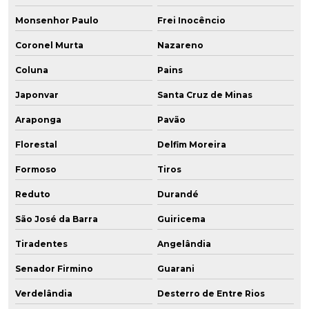
Monsenhor Paulo
Frei Inocêncio
Coronel Murta
Nazareno
Coluna
Pains
Japonvar
Santa Cruz de Minas
Araponga
Pavão
Florestal
Delfim Moreira
Formoso
Tiros
Reduto
Durandé
São José da Barra
Guiricema
Tiradentes
Angelândia
Senador Firmino
Guarani
Verdelândia
Desterro de Entre Rios