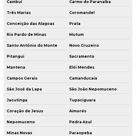
Cambuí
Carmo do Paranaíba
Três Marias
Coromandel
Conceição das Alagoas
Prata
Rio Pardo de Minas
Mutum
Santo Antônio do Monte
Novo Cruzeiro
Pitangui
Sacramento
Mantena
Elói Mendes
Campos Gerais
Camanducaia
São José da Lapa
São João Nepomuceno
Jacutinga
Tupaciguara
Coração de Jesus
Aimorés
Nepomuceno
Pedra Azul
Minas Novas
Paraopeba