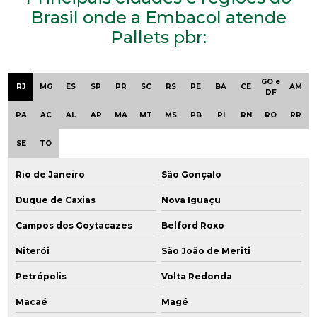
Brasil onde a Embacol atende
Pallets pbr:
GO e
RJ
MG
ES
SP
PR
SC
RS
PE
BA
CE
AM
DF
PA
AC
AL
AP
MA
MT
MS
PB
PI
RN
RO
RR
SE
TO
Rio de Janeiro
São Gonçalo
Duque de Caxias
Nova Iguaçu
Campos dos Goytacazes
Belford Roxo
Niterói
São João de Meriti
Petrópolis
Volta Redonda
Macaé
Magé