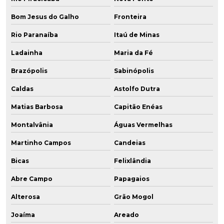
Bom Jesus do Galho
Fronteira
Rio Paranaíba
Itaú de Minas
Ladainha
Maria da Fé
Brazópolis
Sabinópolis
Caldas
Astolfo Dutra
Matias Barbosa
Capitão Enéas
Montalvânia
Águas Vermelhas
Martinho Campos
Candeias
Bicas
Felixlândia
Abre Campo
Papagaios
Alterosa
Grão Mogol
Joaíma
Areado