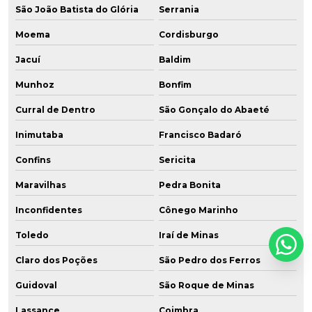
São João Batista do Glória
Serrania
Moema
Cordisburgo
Jacuí
Baldim
Munhoz
Bonfim
Curral de Dentro
São Gonçalo do Abaeté
Inimutaba
Francisco Badaró
Confins
Sericita
Maravilhas
Pedra Bonita
Inconfidentes
Cônego Marinho
Toledo
Iraí de Minas
Claro dos Poções
São Pedro dos Ferros
Guidoval
São Roque de Minas
Lassance
Coimbra