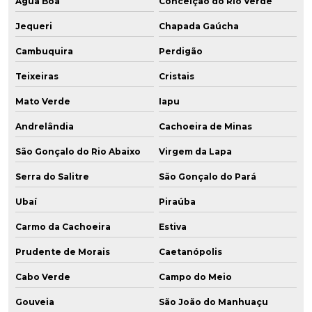
Água Boa
Conceição do Rio Verde
Jequeri
Chapada Gaúcha
Cambuquira
Perdigão
Teixeiras
Cristais
Mato Verde
Iapu
Andrelândia
Cachoeira de Minas
São Gonçalo do Rio Abaixo
Virgem da Lapa
Serra do Salitre
São Gonçalo do Pará
Ubaí
Piraúba
Carmo da Cachoeira
Estiva
Prudente de Morais
Caetanópolis
Cabo Verde
Campo do Meio
Gouveia
São João do Manhuaçu