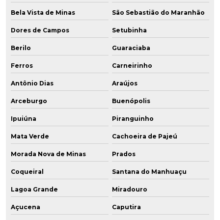
Bela Vista de Minas
São Sebastião do Maranhão
Dores de Campos
Setubinha
Berilo
Guaraciaba
Ferros
Carneirinho
Antônio Dias
Araújos
Arceburgo
Buenópolis
Ipuiúna
Piranguinho
Mata Verde
Cachoeira de Pajeú
Morada Nova de Minas
Prados
Coqueiral
Santana do Manhuaçu
Lagoa Grande
Miradouro
Açucena
Caputira