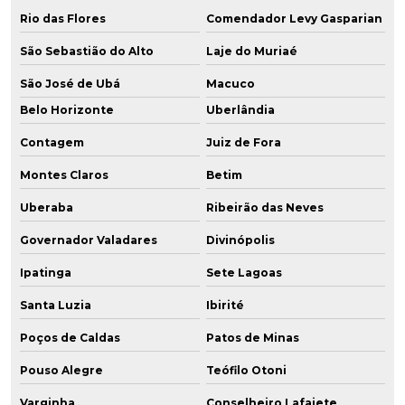
Rio das Flores
Comendador Levy Gasparian
São Sebastião do Alto
Laje do Muriaé
São José de Ubá
Macuco
Belo Horizonte
Uberlândia
Contagem
Juiz de Fora
Montes Claros
Betim
Uberaba
Ribeirão das Neves
Governador Valadares
Divinópolis
Ipatinga
Sete Lagoas
Santa Luzia
Ibirité
Poços de Caldas
Patos de Minas
Pouso Alegre
Teófilo Otoni
Varginha
Conselheiro Lafaiete