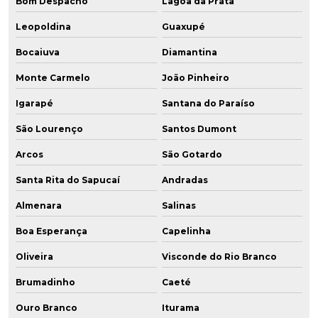
Bom Despacho
Lagoa da Prata
Leopoldina
Guaxupé
Bocaiuva
Diamantina
Monte Carmelo
João Pinheiro
Igarapé
Santana do Paraíso
São Lourenço
Santos Dumont
Arcos
São Gotardo
Santa Rita do Sapucaí
Andradas
Almenara
Salinas
Boa Esperança
Capelinha
Oliveira
Visconde do Rio Branco
Brumadinho
Caeté
Ouro Branco
Iturama