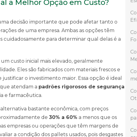
Est
ual a Melhor Opção em Custo?
Co
Ef
 uma decisão importante que pode afetar tanto o
operações de uma empresa. Ambas as opções têm
Co
-las cuidadosamente para determinar qual delas é a
Fo
Co
Me
 um custo inicial mais elevado, geralmente
idade. Eles são fabricados com materiais frescos e
Co
justificar o investimento maior. Essa opção é ideal
me
s que atendam a
padrões rigorosos de segurança
Co
ia e farmacêutica.
Ot
a alternativa bastante econômica, com preços
Co
o aproximadamente de
30% a 60%
a menos que os
pa
enas empresas ou operações que têm margens de
Co
valiar a condição dos pallets usados, pois desgastes