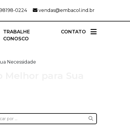
 98198-0224
vendas@embacol.ind.br
TRABALHE
CONTATO
CONOSCO
Sua Necessidade
o Melhor para Sua