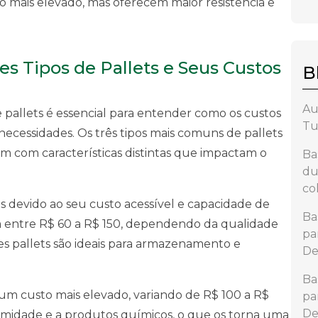
 mais elevado, mas oferecem maior resistência e
s Tipos de Pallets e Seus Custos
B
Au
 pallets é essencial para entender como os custos
Tu
necessidades. Os três tipos mais comuns de pallets
 um com características distintas que impactam o
Ba
du
co
os devido ao seu custo acessível e capacidade de
Ba
am entre R$ 60 a R$ 150, dependendo da qualidade
pa
es pallets são ideais para armazenamento e
De
Ba
m um custo mais elevado, variando de R$ 100 a R$
pa
De
à umidade e a produtos químicos, o que os torna uma