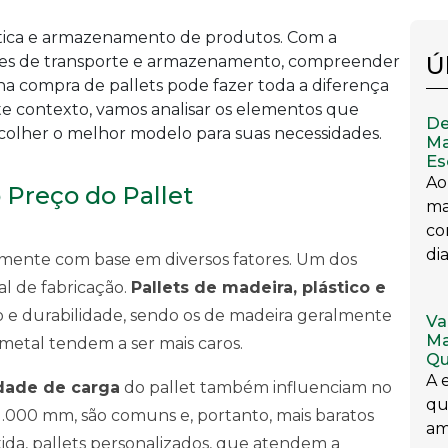
ística e armazenamento de produtos. Com a
Ú
tes de transporte e armazenamento, compreender
 na compra de pallets pode fazer toda a diferença
ste contexto, vamos analisar os elementos que
De
scolher o melhor modelo para suas necessidades.
Ma
Es
Ao
 Preço do Pallet
ma
co
dia
vamente com base em diversos fatores. Um dos
al de fabricação.
Pallets de madeira, plástico e
 e durabilidade, sendo os de madeira geralmente
Va
Ma
 metal tendem a ser mais caros.
Qu
A 
dade de carga
do pallet também influenciam no
qu
 1.000 mm, são comuns e, portanto, mais baratos
am
ida, pallets personalizados, que atendem a