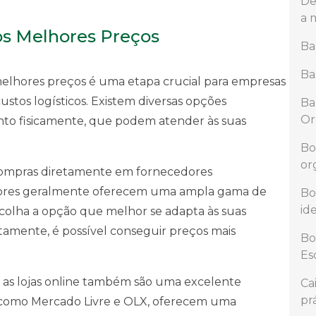
De
a 
s Melhores Preços
Ba
Ba
elhores preços é uma etapa crucial para empresas
ustos logísticos. Existem diversas opções
Ba
Or
nto fisicamente, que podem atender às suas
Bo
or
compras diretamente em fornecedores
cedores geralmente oferecem uma ampla gama de
Bo
id
colha a opção que melhor se adapta às suas
etamente, é possível conseguir preços mais
Bo
Es
 as lojas online também são uma excelente
Ca
pr
, como Mercado Livre e OLX, oferecem uma