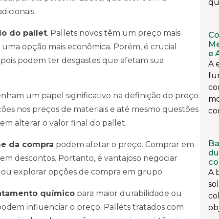
qu
dicionais.
o do pallet
. Pallets novos têm um preço mais
Co
Me
 uma opção mais econômica. Porém, é crucial
e 
os, pois podem ter desgastes que afetam sua
A 
fu
co
m um papel significativo na definição do preço.
mo
ações nos preços de materiais e até mesmo questões
co
m alterar o valor final do pallet.
Ba
me da compra
podem afetar o preço. Comprar em
du
em descontos. Portanto, é vantajoso negociar
co
 ou explorar opções de compra em grupo.
A 
so
atamento químico
para maior durabilidade ou
co
podem influenciar o preço. Pallets tratados com
obj