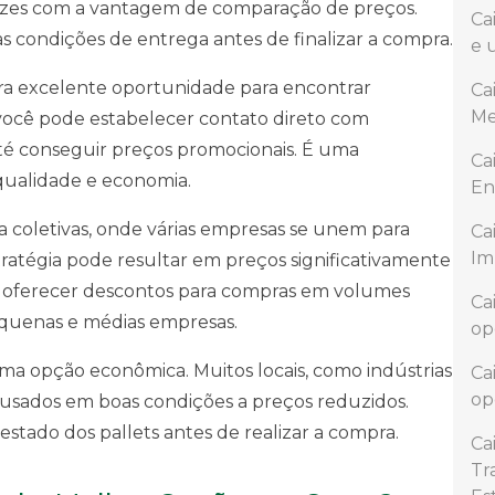
vezes com a vantagem de comparação de preços.
Ca
as condições de entrega antes de finalizar a compra.
e 
utra excelente oportunidade para encontrar
Ca
Me
 você pode estabelecer contato direto com
té conseguir preços promocionais. É uma
Ca
qualidade e economia.
En
a coletivas, onde várias empresas se unem para
Ca
Im
stratégia pode resultar em preços significativamente
 oferecer descontos para compras em volumes
Ca
equenas e médias empresas.
op
ma opção econômica. Muitos locais, como indústrias
Ca
op
s usados em boas condições a preços reduzidos.
 estado dos pallets antes de realizar a compra.
Ca
Tr