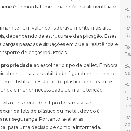
ene é primordial, como na indústria alimentícia e
Ba
id
tumam ter um valor consideravelmente mais alto,
Ba
id
s, dependendo da estrutura e da aplicação. Esses
 cargas pesadas e situações em que a resistência e
Ba
ansporte de peças industriais.
Es
e propriedade
ao escolher o tipo de pallet. Embora
Ba
pa
inicialmente, sua durabilidade é geralmente menor,
om substituições. Já, os de plástico, embora mais
Ba
s longa e menor necessidade de manutenção.
pa
De
 feita considerando o tipo de carga a ser
a 
igir pallets de plástico ou metal, devido à
Ba
ntir segurança. Portanto, avaliar as
pa
ntal para uma decisão de compra informada.