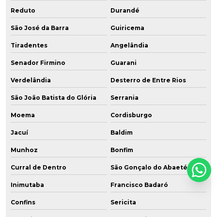
Reduto
Durandé
São José da Barra
Guiricema
Tiradentes
Angelândia
Senador Firmino
Guarani
Verdelândia
Desterro de Entre Rios
São João Batista do Glória
Serrania
Moema
Cordisburgo
Jacuí
Baldim
Munhoz
Bonfim
Curral de Dentro
São Gonçalo do Abaeté
Inimutaba
Francisco Badaró
Confins
Sericita