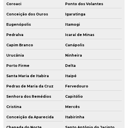
Coroaci
Ponto dos Volantes
Conceição dos Ouros
Igaratinga
Eugenópolis
Itamogi
Pedralva
Icaraí de Minas
Capim Branco
Canápolis
Urucânia
Ninheira
Porto Firme
Delta
Santa Maria de Itabira
Itaipé
Pedras de Maria da Cruz
Fervedouro
Senhora dos Remédios
Capitólio
Cristina
Mercês
Conceição da Aparecida
Itabirinha
Chapada do Norte
Santo Antônio do Jacinto