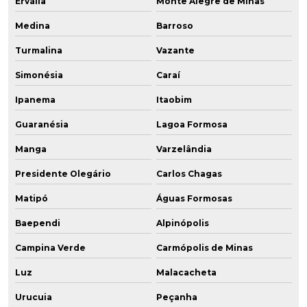
Ervália
Monte Alegre de Minas
Medina
Barroso
Turmalina
Vazante
Simonésia
Caraí
Ipanema
Itaobim
Guaranésia
Lagoa Formosa
Manga
Varzelândia
Presidente Olegário
Carlos Chagas
Matipó
Águas Formosas
Baependi
Alpinópolis
Campina Verde
Carmópolis de Minas
Luz
Malacacheta
Urucuia
Peçanha