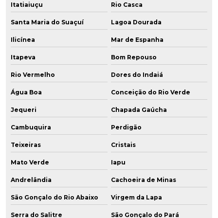
Itatiaiuçu
Rio Casca
Santa Maria do Suaçuí
Lagoa Dourada
Ilicínea
Mar de Espanha
Itapeva
Bom Repouso
Rio Vermelho
Dores do Indaiá
Água Boa
Conceição do Rio Verde
Jequeri
Chapada Gaúcha
Cambuquira
Perdigão
Teixeiras
Cristais
Mato Verde
Iapu
Andrelândia
Cachoeira de Minas
São Gonçalo do Rio Abaixo
Virgem da Lapa
Serra do Salitre
São Gonçalo do Pará