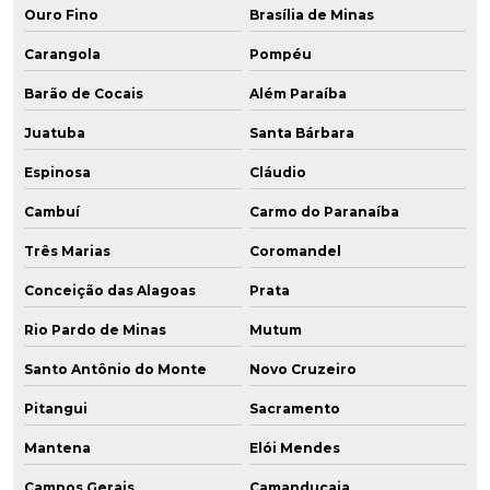
Ouro Fino
Brasília de Minas
Carangola
Pompéu
Barão de Cocais
Além Paraíba
Juatuba
Santa Bárbara
Espinosa
Cláudio
Cambuí
Carmo do Paranaíba
Três Marias
Coromandel
Conceição das Alagoas
Prata
Rio Pardo de Minas
Mutum
Santo Antônio do Monte
Novo Cruzeiro
Pitangui
Sacramento
Mantena
Elói Mendes
Campos Gerais
Camanducaia