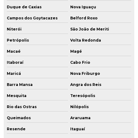
Duque de Caxias
Nova Iguaçu
Campos dos Goytacazes
Belford Roxo
Niterói
São João de Meriti
Petrópolis
Volta Redonda
Macaé
Magé
Itaboraí
Cabo Frio
Maricá
Nova Friburgo
Barra Mansa
Angra dos Reis
Mesquita
Teresópolis
Rio das Ostras
Nilópolis
Queimados
Araruama
Resende
Itaguaí