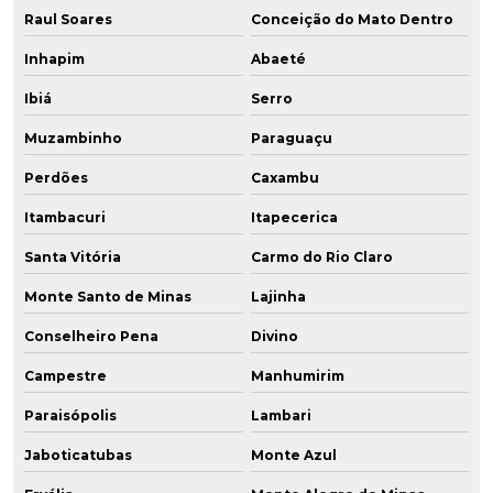
Raul Soares
Conceição do Mato Dentro
Inhapim
Abaeté
Ibiá
Serro
Muzambinho
Paraguaçu
Perdões
Caxambu
Itambacuri
Itapecerica
Santa Vitória
Carmo do Rio Claro
Monte Santo de Minas
Lajinha
Conselheiro Pena
Divino
Campestre
Manhumirim
Paraisópolis
Lambari
Jaboticatubas
Monte Azul