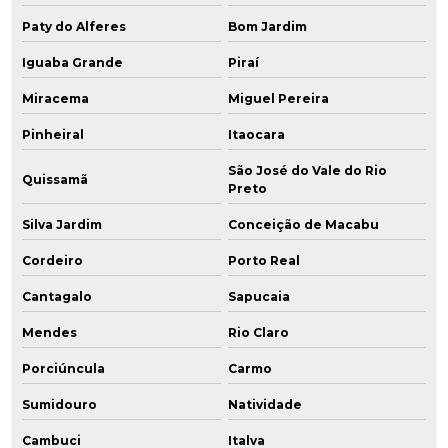
Paty do Alferes
Bom Jardim
Iguaba Grande
Piraí
Miracema
Miguel Pereira
Pinheiral
Itaocara
São José do Vale do Rio
Quissamã
Preto
Silva Jardim
Conceição de Macabu
Cordeiro
Porto Real
Cantagalo
Sapucaia
Mendes
Rio Claro
Porciúncula
Carmo
Sumidouro
Natividade
Cambuci
Italva