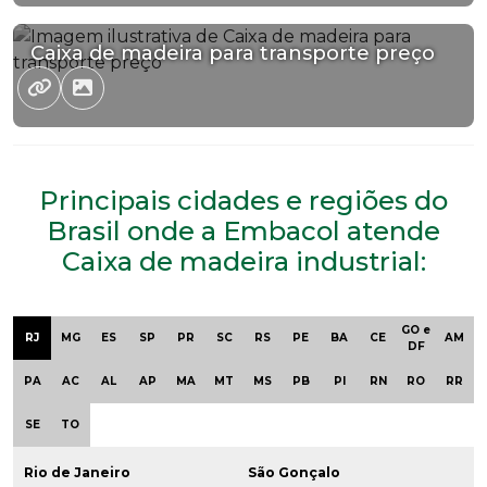
Caixa de madeira para transporte preço
Principais cidades e regiões do
Brasil onde a Embacol atende
Caixa de madeira industrial:
GO e
RJ
MG
ES
SP
PR
SC
RS
PE
BA
CE
AM
DF
PA
AC
AL
AP
MA
MT
MS
PB
PI
RN
RO
RR
SE
TO
Rio de Janeiro
São Gonçalo