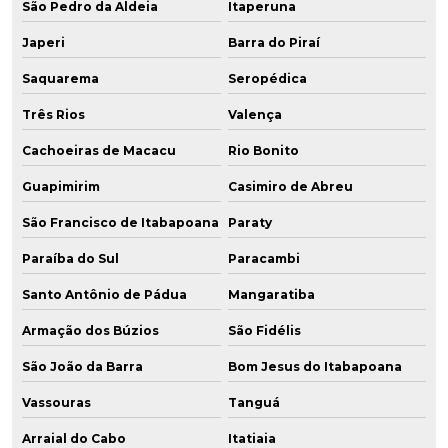
São Pedro da Aldeia
Itaperuna
Japeri
Barra do Piraí
Saquarema
Seropédica
Três Rios
Valença
Cachoeiras de Macacu
Rio Bonito
Guapimirim
Casimiro de Abreu
São Francisco de Itabapoana
Paraty
Paraíba do Sul
Paracambi
Santo Antônio de Pádua
Mangaratiba
Armação dos Búzios
São Fidélis
São João da Barra
Bom Jesus do Itabapoana
Vassouras
Tanguá
Arraial do Cabo
Itatiaia