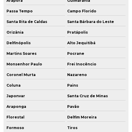
Araporã
Guimarânia
Passa Tempo
Campo Florido
Santa Rita de Caldas
Santa Bárbara do Leste
Orizânia
Pratápolis
Delfinópolis
Alto Jequitibá
Martins Soares
Pocrane
Monsenhor Paulo
Frei Inocêncio
Coronel Murta
Nazareno
Coluna
Pains
Japonvar
Santa Cruz de Minas
Araponga
Pavão
Florestal
Delfim Moreira
Formoso
Tiros