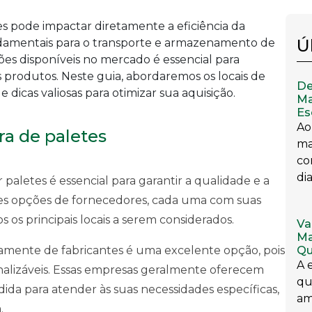
s pode impactar diretamente a eficiência da
Ú
undamentais para o transporte e armazenamento de
es disponíveis no mercado é essencial para
 produtos. Neste guia, abordaremos os locais de
De
 dicas valiosas para otimizar sua aquisição.
Ma
Es
Ao
ra de paletes
ma
co
dia
 paletes é essencial para garantir a qualidade e a
tes opções de fornecedores, cada uma com suas
os os principais locais a serem considerados.
Va
Ma
Qu
tamente de fabricantes é uma excelente opção, pois
A 
nalizáveis. Essas empresas geralmente oferecem
qu
dida para atender às suas necessidades específicas,
am
.