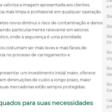
De
 valoriza a imagem apresentada aos clientes.
a 
a mais limpa e profissional em qualquer operação.
Ba
aletes novos diminui o risco de contaminação e danos
Ba
sendo particularmente relevante em setores
Ba
utico, onde a segurança é uma prioridade.
Or
vos costumam ser mais leves e mais fáceis de
Bo
cia no processo de carregamento e
or
Bo
resentar um investimento inicial maior, oferece
id
m diminuições de custo a longo prazo, maior
Bo
e suas mercadorias estão sempre protegidas.
Es
Ca
quados para suas necessidades
pr