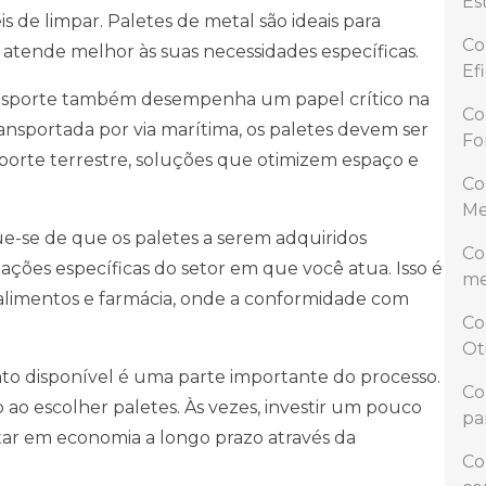
Est
s de limpar. Paletes de metal são ideais para
Co
l atende melhor às suas necessidades específicas.
Ef
nsporte também desempenha um papel crítico na
Co
ransportada por via marítima, os paletes devem ser
Fo
nsporte terrestre, soluções que otimizem espaço e
Co
Me
que-se de que os paletes a serem adquiridos
Co
ões específicas do setor em que você atua. Isso é
me
alimentos e farmácia, onde a conformidade com
Co
Ot
nto disponível é uma parte importante do processo.
Co
 ao escolher paletes. Às vezes, investir um pouco
pa
tar em economia a longo prazo através da
Co