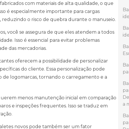
 fabricados com materiais de alta qualidade, o que
Ba
 Isso é especialmente importante para cargas
id
s, reduzindo o risco de quebra durante o manuseio.
Ba
ovos, você se assegura de que eles atendem a todos
id
ade. Isso é essencial para evitar problemas
Ba
dade das mercadorias.
Es
cantes oferecem a possibilidade de personalizar
Ba
ecíficas do cliente. Essa personalização pode
pa
são de logomarcas, tornando o carregamento e a
Ba
pa
De
requerem menos manutenção inicial em comparação
a 
os e inspeções frequentes. Isso se traduz em
ração.
Ba
pa
 paletes novos pode também ser um fator