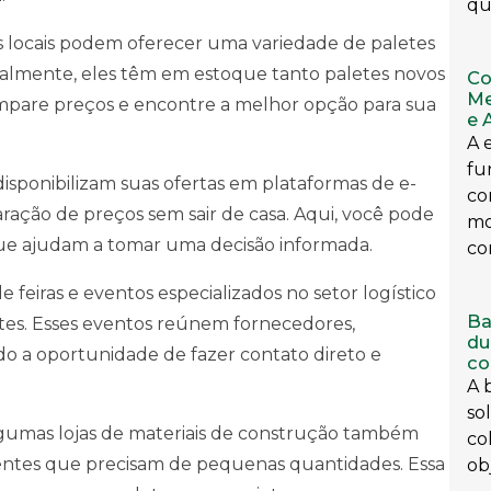
qu
es locais podem oferecer uma variedade de paletes
malmente, eles têm em estoque tanto paletes novos
Co
Me
mpare preços e encontre a melhor opção para sua
e 
A 
fu
disponibilizam suas ofertas em plataformas de e-
co
ração de preços sem sair de casa. Aqui, você pode
mo
que ajudam a tomar uma decisão informada.
co
 de feiras e eventos especializados no setor logístico
Ba
etes. Esses eventos reúnem fornecedores,
du
o a oportunidade de fazer contato direto e
co
A 
so
lgumas lojas de materiais de construção também
co
ientes que precisam de pequenas quantidades. Essa
obj