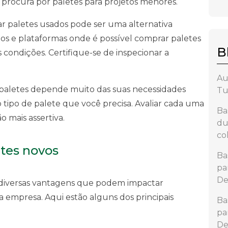
procura por paletes para projetos menores.
ar paletes usados pode ser uma alternativa
os e plataformas onde é possível comprar paletes
B
ondições. Certifique-se de inspecionar a
Au
e paletes depende muito das suas necessidades
Tu
 tipo de palete que você precisa. Avaliar cada uma
Ba
 mais assertiva.
du
co
tes novos
Ba
pa
De
 diversas vantagens que podem impactar
 empresa. Aqui estão alguns dos principais
Ba
pa
De