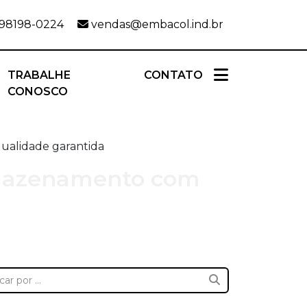
 98198-0224
vendas@embacol.ind.br
TRABALHE
CONTATO
CONOSCO
ualidade garantida
rmazenamento com