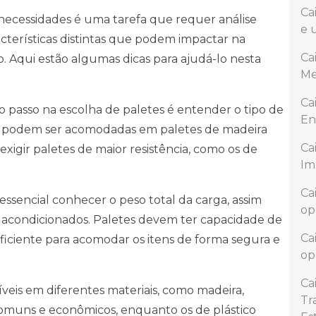
Ca
necessidades é uma tarefa que requer análise
e 
acterísticas distintas que podem impactar na
Ca
. Aqui estão algumas dicas para ajudá-lo nesta
Me
Ca
ro passo na escolha de paletes é entender o tipo de
En
es podem ser acomodadas em paletes de madeira
Ca
igir paletes de maior resistência, como os de
Im
Ca
É essencial conhecer o peso total da carga, assim
op
acondicionados. Paletes devem ter capacidade de
Ca
ficiente para acomodar os itens de forma segura e
op
Ca
íveis em diferentes materiais, como madeira,
Tr
 comuns e econômicos, enquanto os de plástico