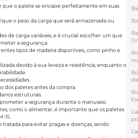
 que o palete se encaixe perfeitamente em suas
Ba
fique o peso da carga que será armazenada ou
Ba
Ba
s de carga variáveis, e é crucial escolher um que
Or
meter a segurança.
rentes tipos de madeira disponíveis, como pinho e
Bo
or
izada devido à sua leveza e resistência, enquanto o
rabilidade.
Bo
necessidades.
id
o dos paletes antes da compra.
Bo
danos estruturais.
Es
mprometer a segurança durante o manuseio.
es, como o alimentar, é importante que os paletes
Ca
M-15.
pr
i tratada para evitar pragas e doenças, sendo
Ca