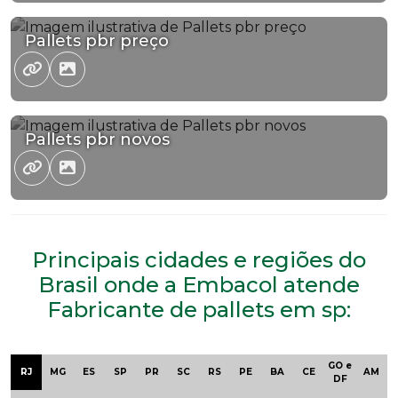
Pallets pbr preço
Pallets pbr novos
Principais cidades e regiões do
Brasil onde a Embacol atende
Fabricante de pallets em sp:
GO e
RJ
MG
ES
SP
PR
SC
RS
PE
BA
CE
AM
DF