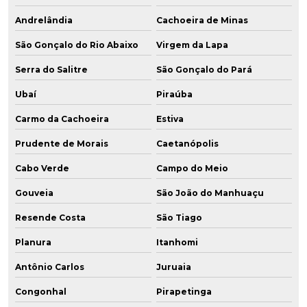
Andrelândia
Cachoeira de Minas
São Gonçalo do Rio Abaixo
Virgem da Lapa
Serra do Salitre
São Gonçalo do Pará
Ubaí
Piraúba
Carmo da Cachoeira
Estiva
Prudente de Morais
Caetanópolis
Cabo Verde
Campo do Meio
Gouveia
São João do Manhuaçu
Resende Costa
São Tiago
Planura
Itanhomi
Antônio Carlos
Juruaia
Congonhal
Pirapetinga