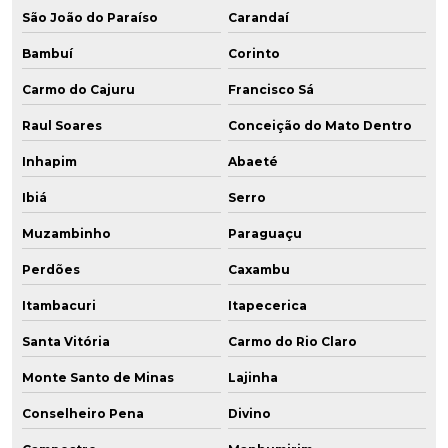
São João do Paraíso
Carandaí
Bambuí
Corinto
Carmo do Cajuru
Francisco Sá
Raul Soares
Conceição do Mato Dentro
Inhapim
Abaeté
Ibiá
Serro
Muzambinho
Paraguaçu
Perdões
Caxambu
Itambacuri
Itapecerica
Santa Vitória
Carmo do Rio Claro
Monte Santo de Minas
Lajinha
Conselheiro Pena
Divino