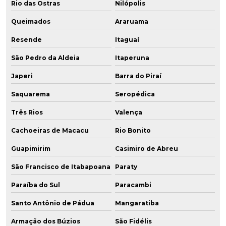
Rio das Ostras
Nilópolis
Queimados
Araruama
Resende
Itaguaí
São Pedro da Aldeia
Itaperuna
Japeri
Barra do Piraí
Saquarema
Seropédica
Três Rios
Valença
Cachoeiras de Macacu
Rio Bonito
Guapimirim
Casimiro de Abreu
São Francisco de Itabapoana
Paraty
Paraíba do Sul
Paracambi
Santo Antônio de Pádua
Mangaratiba
Armação dos Búzios
São Fidélis