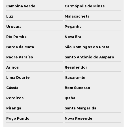
Campina Verde
Carmópolis de Minas
Luz
Malacacheta
Urucuia
Peçanha
Rio Pomba
Nova Era
Borda da Mata
São Domingos do Prata
Padre Paraíso
Santo Antônio do Amparo
Arinos
Resplendor
Lima Duarte
Itacarambi
Cássia
Bom Sucesso
Perdizes
Ipaba
Piranga
Santa Margarida
Poço Fundo
Nova Resende