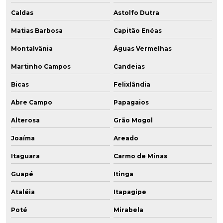
Caldas
Astolfo Dutra
Matias Barbosa
Capitão Enéas
Montalvânia
Águas Vermelhas
Martinho Campos
Candeias
Bicas
Felixlândia
Abre Campo
Papagaios
Alterosa
Grão Mogol
Joaíma
Areado
Itaguara
Carmo de Minas
Guapé
Itinga
Ataléia
Itapagipe
Poté
Mirabela