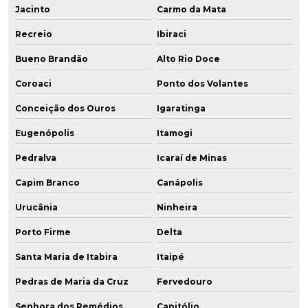
Jacinto
Carmo da Mata
Recreio
Ibiraci
Bueno Brandão
Alto Rio Doce
Coroaci
Ponto dos Volantes
Conceição dos Ouros
Igaratinga
Eugenópolis
Itamogi
Pedralva
Icaraí de Minas
Capim Branco
Canápolis
Urucânia
Ninheira
Porto Firme
Delta
Santa Maria de Itabira
Itaipé
Pedras de Maria da Cruz
Fervedouro
Senhora dos Remédios
Capitólio