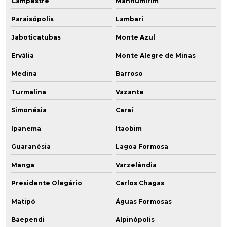
Campestre
Manhumirim
Paraisópolis
Lambari
Jaboticatubas
Monte Azul
Ervália
Monte Alegre de Minas
Medina
Barroso
Turmalina
Vazante
Simonésia
Caraí
Ipanema
Itaobim
Guaranésia
Lagoa Formosa
Manga
Varzelândia
Presidente Olegário
Carlos Chagas
Matipó
Águas Formosas
Baependi
Alpinópolis