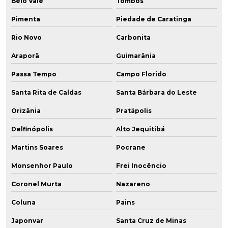
Belo Vale
Tombos
Pimenta
Piedade de Caratinga
Rio Novo
Carbonita
Araporã
Guimarânia
Passa Tempo
Campo Florido
Santa Rita de Caldas
Santa Bárbara do Leste
Orizânia
Pratápolis
Delfinópolis
Alto Jequitibá
Martins Soares
Pocrane
Monsenhor Paulo
Frei Inocêncio
Coronel Murta
Nazareno
Coluna
Pains
Japonvar
Santa Cruz de Minas