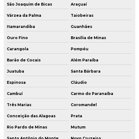
São Joaquim de Bicas
Araçuaí
Várzea da Palma
Taiobeiras
Itamarandiba
Guanhães
Ouro Fino
Brasília de Minas
Carangola
Pompéu
Barão de Cocais
Além Paraíba
Juatuba
Santa Bárbara
Espinosa
Cláudio
Cambuí
Carmo do Paranaíba
Três Marias
Coromandel
Conceição das Alagoas
Prata
Rio Pardo de Minas
Mutum
Santo Antônio do Monte
Novo Cruzeiro