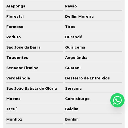
Araponga
Pavão
Florestal
Delfim Moreira
Formoso
Tiros
Reduto
Durandé
São José da Barra
Guiricema
Tiradentes
Angelândia
Senador Firmino
Guarani
Verdelândia
Desterro de Entre Rios
São João Batista do Glória
Serrania
Moema
Cordisburgo
Jacuí
Baldim
Munhoz
Bonfim