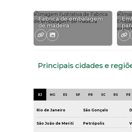
Fabrica de embalagem
Emb
de madeira
par
Principais cidades e reg
RJ
MG
ES
SP
PR
SC
RS
PE
Rio de Janeiro
São Gonçalo
D
São João de Meriti
Petrópolis
V