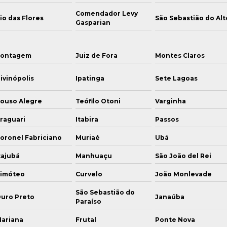
Comendador Levy
io das Flores
São Sebastião do Alt
Gasparian
ontagem
Juiz de Fora
Montes Claros
ivinópolis
Ipatinga
Sete Lagoas
ouso Alegre
Teófilo Otoni
Varginha
raguari
Itabira
Passos
oronel Fabriciano
Muriaé
Ubá
tajubá
Manhuaçu
São João del Rei
imóteo
Curvelo
João Monlevade
São Sebastião do
uro Preto
Janaúba
Paraíso
ariana
Frutal
Ponte Nova