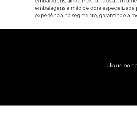
embalagens, ainda mais, unidos a um time
embalagens e mão de obra especializada p
experiência no segmento, garantindo a mel
Clique no bo