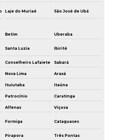
o
Laje do Muriaé
São José de Ubá
Betim
Uberaba
Santa Luzia
Ibirité
Conselheiro Lafaiete
Sabará
Nova Lima
Araxá
Ituiutaba
Itaúna
Patrocínio
Caratinga
Alfenas
Viçosa
Formiga
Cataguases
Pirapora
Três Pontas