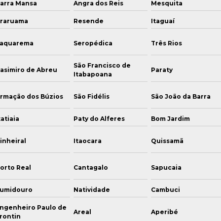
arra Mansa
Angra dos Reis
Mesquita
raruama
Resende
Itaguaí
aquarema
Seropédica
Três Rios
São Francisco de
asimiro de Abreu
Paraty
Itabapoana
rmação dos Búzios
São Fidélis
São João da Barra
tatiaia
Paty do Alferes
Bom Jardim
inheiral
Itaocara
Quissamã
orto Real
Cantagalo
Sapucaia
umidouro
Natividade
Cambuci
ngenheiro Paulo de
Areal
Aperibé
rontin