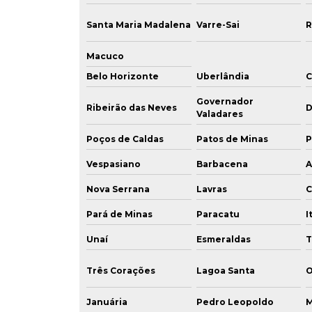
Santa Maria Madalena
Varre-Sai
R
Macuco
Belo Horizonte
Uberlândia
C
Governador
Ribeirão das Neves
D
Valadares
Poços de Caldas
Patos de Minas
P
Vespasiano
Barbacena
A
Nova Serrana
Lavras
C
Pará de Minas
Paracatu
I
Unaí
Esmeraldas
T
Três Corações
Lagoa Santa
O
Januária
Pedro Leopoldo
M