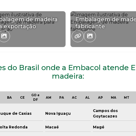
alagem de madeira
Embalagem de made
a exportação
fabricante
iões do Brasil onde a Embacol atend
madeira:
GO e
BA
CE
AM
PA
AC
AL
AP
MA
MT
DF
Campos dos
uque de Caxias
Nova Iguaçu
Goytacazes
olta Redonda
Macaé
Magé