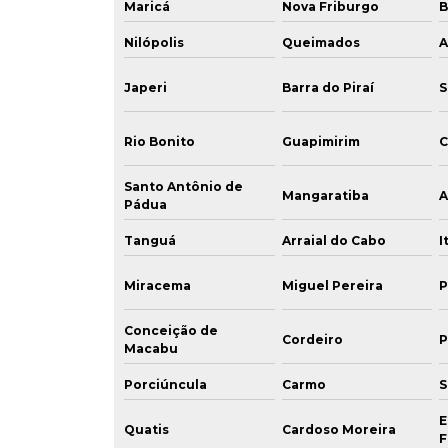
Maricá
Nova Friburgo
B
Nilópolis
Queimados
A
Japeri
Barra do Piraí
S
Rio Bonito
Guapimirim
C
Santo Antônio de
Mangaratiba
A
Pádua
Tanguá
Arraial do Cabo
I
Miracema
Miguel Pereira
P
Conceição de
Cordeiro
P
Macabu
Porciúncula
Carmo
S
E
Quatis
Cardoso Moreira
F