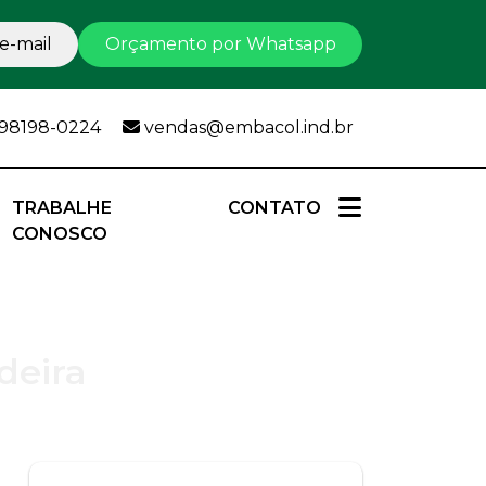
e-mail
Orçamento por Whatsapp
 98198-0224
vendas@embacol.ind.br
TRABALHE
CONTATO
CONOSCO
deira