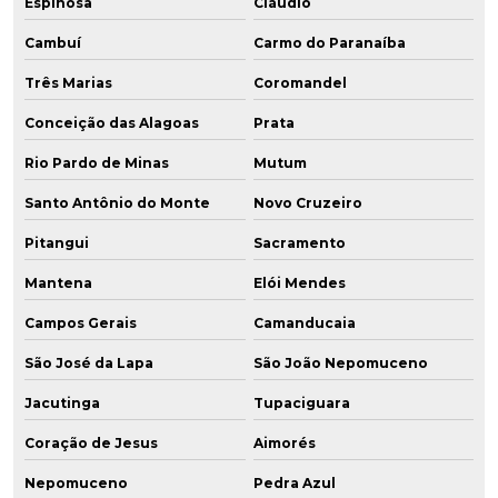
Espinosa
Cláudio
Cambuí
Carmo do Paranaíba
Três Marias
Coromandel
Conceição das Alagoas
Prata
Rio Pardo de Minas
Mutum
Santo Antônio do Monte
Novo Cruzeiro
Pitangui
Sacramento
Mantena
Elói Mendes
Campos Gerais
Camanducaia
São José da Lapa
São João Nepomuceno
Jacutinga
Tupaciguara
Coração de Jesus
Aimorés
Nepomuceno
Pedra Azul