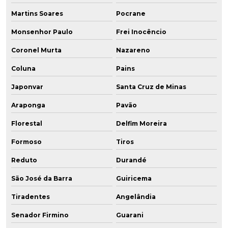
Martins Soares
Pocrane
Monsenhor Paulo
Frei Inocêncio
Coronel Murta
Nazareno
Coluna
Pains
Japonvar
Santa Cruz de Minas
Araponga
Pavão
Florestal
Delfim Moreira
Formoso
Tiros
Reduto
Durandé
São José da Barra
Guiricema
Tiradentes
Angelândia
Senador Firmino
Guarani