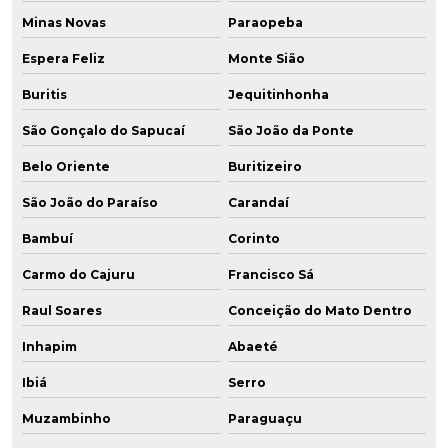
Minas Novas
Paraopeba
Espera Feliz
Monte Sião
Buritis
Jequitinhonha
São Gonçalo do Sapucaí
São João da Ponte
Belo Oriente
Buritizeiro
São João do Paraíso
Carandaí
Bambuí
Corinto
Carmo do Cajuru
Francisco Sá
Raul Soares
Conceição do Mato Dentro
Inhapim
Abaeté
Ibiá
Serro
Muzambinho
Paraguaçu