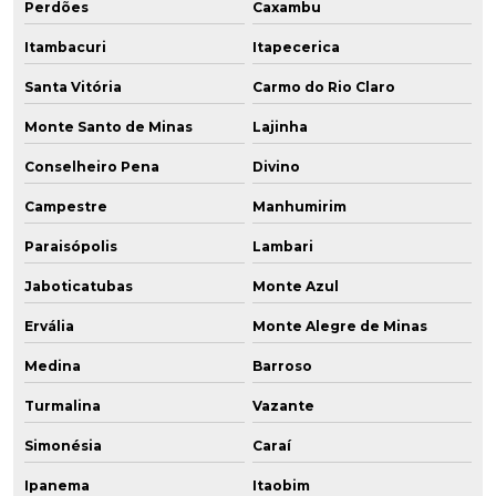
Perdões
Caxambu
Itambacuri
Itapecerica
Santa Vitória
Carmo do Rio Claro
Monte Santo de Minas
Lajinha
Conselheiro Pena
Divino
Campestre
Manhumirim
Paraisópolis
Lambari
Jaboticatubas
Monte Azul
Ervália
Monte Alegre de Minas
Medina
Barroso
Turmalina
Vazante
Simonésia
Caraí
Ipanema
Itaobim