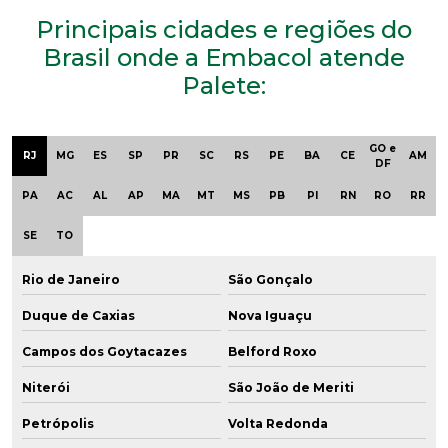
Principais cidades e regiões do
Brasil onde a Embacol atende
Palete:
GO e
RJ
MG
ES
SP
PR
SC
RS
PE
BA
CE
AM
DF
PA
AC
AL
AP
MA
MT
MS
PB
PI
RN
RO
RR
SE
TO
Rio de Janeiro
São Gonçalo
Duque de Caxias
Nova Iguaçu
Campos dos Goytacazes
Belford Roxo
Niterói
São João de Meriti
Petrópolis
Volta Redonda