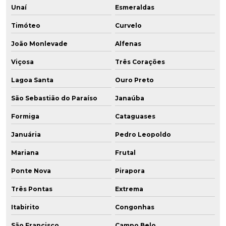
Unaí
Esmeraldas
Timóteo
Curvelo
João Monlevade
Alfenas
Viçosa
Três Corações
Lagoa Santa
Ouro Preto
São Sebastião do Paraíso
Janaúba
Formiga
Cataguases
Januária
Pedro Leopoldo
Mariana
Frutal
Ponte Nova
Pirapora
Três Pontas
Extrema
Itabirito
Congonhas
São Francisco
Campo Belo