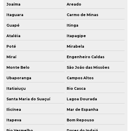
Joaíma
Areado
Itaguara
Carmo de Minas
Guapé
Itinga
Ataléia
Itapagipe
Poté
Mirabela
Miraí
Engenheiro Caldas
Monte Belo
São João das Missões
Ubaporanga
Campos Altos
Itatiaiuçu
Rio Casca
Santa Maria do Suaçuí
Lagoa Dourada
Ilicínea
Mar de Espanha
Itapeva
Bom Repouso
Rio Vermelho
Dores do Indaiá