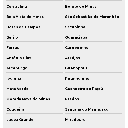
Centralina
Bonito de Minas
Bela Vista de Minas
São Sebastião do Maranhão
Dores de Campos
Setubinha
Berilo
Guaraciaba
Ferros
Carneirinho
Antônio Dias
Araújos
Arceburgo
Buenópolis
Ipuiúna
Piranguinho
Mata Verde
Cachoeira de Pajeú
Morada Nova de Minas
Prados
Coqueiral
Santana do Manhuaçu
Lagoa Grande
Miradouro