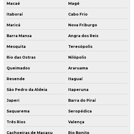
Macaé
Magé
Itaboraí
Cabo Frio
Maricá
Nova Friburgo
Barra Mansa
Angra dos Reis
Mesquita
Teresópolis
Rio das Ostras
Nilópolis
Queimados
Araruama
Resende
Itaguaí
São Pedro da Aldeia
Itaperuna
Japeri
Barra do Piraí
Saquarema
Seropédica
Três Rios
Valença
Cachoeiras de Macacu
Rio Bonito