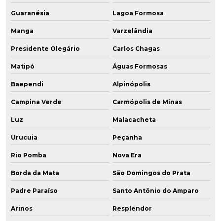
Guaranésia
Lagoa Formosa
Manga
Varzelândia
Presidente Olegário
Carlos Chagas
Matipó
Águas Formosas
Baependi
Alpinópolis
Campina Verde
Carmópolis de Minas
Luz
Malacacheta
Urucuia
Peçanha
Rio Pomba
Nova Era
Borda da Mata
São Domingos do Prata
Padre Paraíso
Santo Antônio do Amparo
Arinos
Resplendor