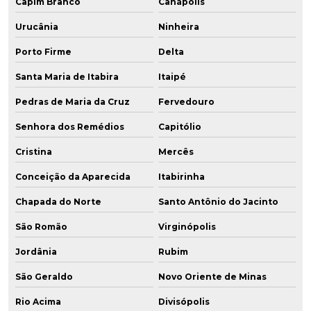
Capim Branco
Canápolis
Urucânia
Ninheira
Porto Firme
Delta
Santa Maria de Itabira
Itaipé
Pedras de Maria da Cruz
Fervedouro
Senhora dos Remédios
Capitólio
Cristina
Mercês
Conceição da Aparecida
Itabirinha
Chapada do Norte
Santo Antônio do Jacinto
São Romão
Virginópolis
Jordânia
Rubim
São Geraldo
Novo Oriente de Minas
Rio Acima
Divisópolis