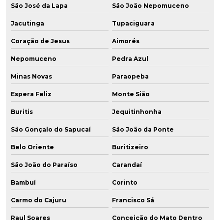
São José da Lapa
São João Nepomuceno
Jacutinga
Tupaciguara
Coração de Jesus
Aimorés
Nepomuceno
Pedra Azul
Minas Novas
Paraopeba
Espera Feliz
Monte Sião
Buritis
Jequitinhonha
São Gonçalo do Sapucaí
São João da Ponte
Belo Oriente
Buritizeiro
São João do Paraíso
Carandaí
Bambuí
Corinto
Carmo do Cajuru
Francisco Sá
Raul Soares
Conceição do Mato Dentro