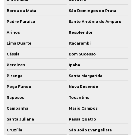
Borda da Mata
São Domingos do Prata
Padre Paraíso
Santo Antônio do Amparo
Arinos
Resplendor
Lima Duarte
Itacarambi
Cássia
Bom Sucesso
Perdizes
Ipaba
Piranga
Santa Margarida
Poço Fundo
Nova Resende
Raposos
Tocantins
Campanha
Mário Campos
Santa Juliana
Passa Quatro
Cruzília
São João Evangelista