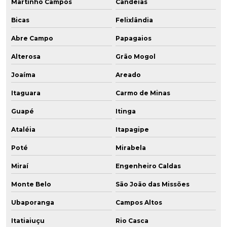
Martinho Campos
Candeias
Bicas
Felixlândia
Abre Campo
Papagaios
Alterosa
Grão Mogol
Joaíma
Areado
Itaguara
Carmo de Minas
Guapé
Itinga
Ataléia
Itapagipe
Poté
Mirabela
Miraí
Engenheiro Caldas
Monte Belo
São João das Missões
Ubaporanga
Campos Altos
Itatiaiuçu
Rio Casca