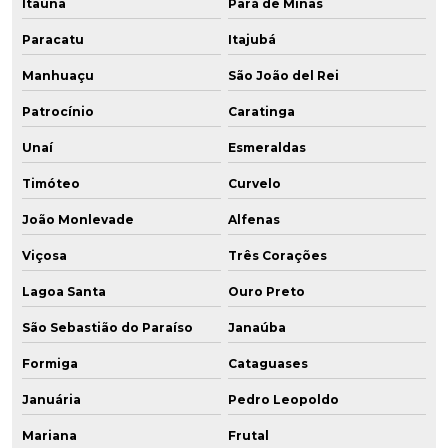
Itaúna
Pará de Minas
Paracatu
Itajubá
Manhuaçu
São João del Rei
Patrocínio
Caratinga
Unaí
Esmeraldas
Timóteo
Curvelo
João Monlevade
Alfenas
Viçosa
Três Corações
Lagoa Santa
Ouro Preto
São Sebastião do Paraíso
Janaúba
Formiga
Cataguases
Januária
Pedro Leopoldo
Mariana
Frutal