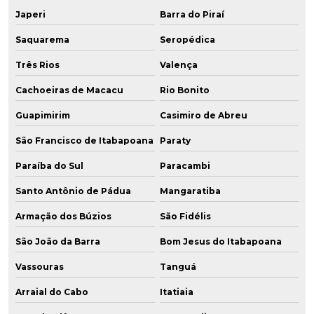
Japeri
Barra do Piraí
Saquarema
Seropédica
Três Rios
Valença
Cachoeiras de Macacu
Rio Bonito
Guapimirim
Casimiro de Abreu
São Francisco de Itabapoana
Paraty
Paraíba do Sul
Paracambi
Santo Antônio de Pádua
Mangaratiba
Armação dos Búzios
São Fidélis
São João da Barra
Bom Jesus do Itabapoana
Vassouras
Tanguá
Arraial do Cabo
Itatiaia