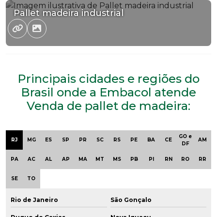
Pallet madeira industrial
Principais cidades e regiões do
Brasil onde a Embacol atende
Venda de pallet de madeira:
GO e
RJ
MG
ES
SP
PR
SC
RS
PE
BA
CE
AM
DF
PA
AC
AL
AP
MA
MT
MS
PB
PI
RN
RO
RR
SE
TO
Rio de Janeiro
São Gonçalo