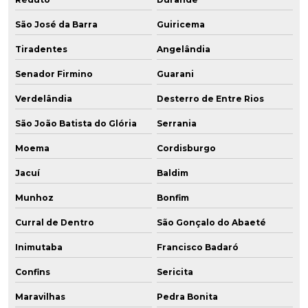
São José da Barra
Guiricema
Tiradentes
Angelândia
Senador Firmino
Guarani
Verdelândia
Desterro de Entre Rios
São João Batista do Glória
Serrania
Moema
Cordisburgo
Jacuí
Baldim
Munhoz
Bonfim
Curral de Dentro
São Gonçalo do Abaeté
Inimutaba
Francisco Badaró
Confins
Sericita
Maravilhas
Pedra Bonita