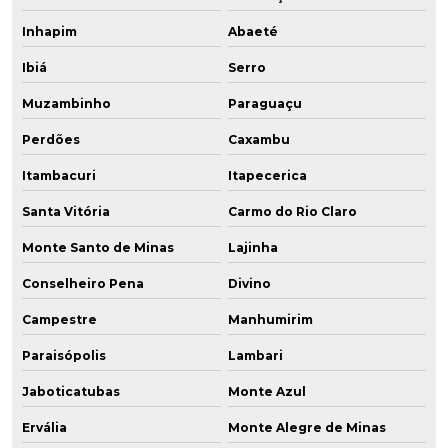
Inhapim
Abaeté
Ibiá
Serro
Muzambinho
Paraguaçu
Perdões
Caxambu
Itambacuri
Itapecerica
Santa Vitória
Carmo do Rio Claro
Monte Santo de Minas
Lajinha
Conselheiro Pena
Divino
Campestre
Manhumirim
Paraisópolis
Lambari
Jaboticatubas
Monte Azul
Ervália
Monte Alegre de Minas