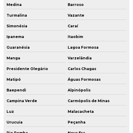
Medina
Barroso
Turmalina
Vazante
Simonésia
Caraí
Ipanema
Itaobim
Guaranésia
Lagoa Formosa
Manga
Varzelândia
Presidente Olegário
Carlos Chagas
Matipó
Águas Formosas
Baependi
Alpinópolis
Campina Verde
Carmópolis de Minas
Luz
Malacacheta
Urucuia
Peçanha
Rio Pomba
Nova Era