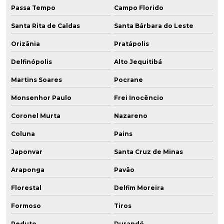
Passa Tempo
Campo Florido
Santa Rita de Caldas
Santa Bárbara do Leste
Orizânia
Pratápolis
Delfinópolis
Alto Jequitibá
Martins Soares
Pocrane
Monsenhor Paulo
Frei Inocêncio
Coronel Murta
Nazareno
Coluna
Pains
Japonvar
Santa Cruz de Minas
Araponga
Pavão
Florestal
Delfim Moreira
Formoso
Tiros
Reduto
Durandé