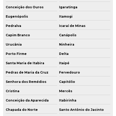
Conceição dos Ouros
Igaratinga
Eugenópolis
Itamogi
Pedralva
Icaraí de Minas
Capim Branco
Canápolis
Urucânia
Ninheira
Porto Firme
Delta
Santa Maria de Itabira
Itaipé
Pedras de Maria da Cruz
Fervedouro
Senhora dos Remédios
Capitólio
Cristina
Mercês
Conceição da Aparecida
Itabirinha
Chapada do Norte
Santo Antônio do Jacinto