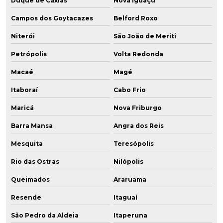
Duque de Caxias
Nova Iguaçu
Campos dos Goytacazes
Belford Roxo
Niterói
São João de Meriti
Petrópolis
Volta Redonda
Macaé
Magé
Itaboraí
Cabo Frio
Maricá
Nova Friburgo
Barra Mansa
Angra dos Reis
Mesquita
Teresópolis
Rio das Ostras
Nilópolis
Queimados
Araruama
Resende
Itaguaí
São Pedro da Aldeia
Itaperuna