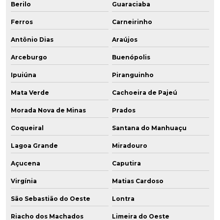
Berilo
Guaraciaba
Ferros
Carneirinho
Antônio Dias
Araújos
Arceburgo
Buenópolis
Ipuiúna
Piranguinho
Mata Verde
Cachoeira de Pajeú
Morada Nova de Minas
Prados
Coqueiral
Santana do Manhuaçu
Lagoa Grande
Miradouro
Açucena
Caputira
Virgínia
Matias Cardoso
São Sebastião do Oeste
Lontra
Riacho dos Machados
Limeira do Oeste