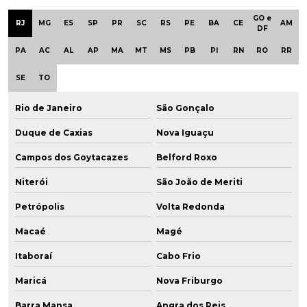
GO e
RJ
MG
ES
SP
PR
SC
RS
PE
BA
CE
AM
DF
PA
AC
AL
AP
MA
MT
MS
PB
PI
RN
RO
RR
SE
TO
Rio de Janeiro
São Gonçalo
Duque de Caxias
Nova Iguaçu
Campos dos Goytacazes
Belford Roxo
Niterói
São João de Meriti
Petrópolis
Volta Redonda
Macaé
Magé
Itaboraí
Cabo Frio
Maricá
Nova Friburgo
Barra Mansa
Angra dos Reis