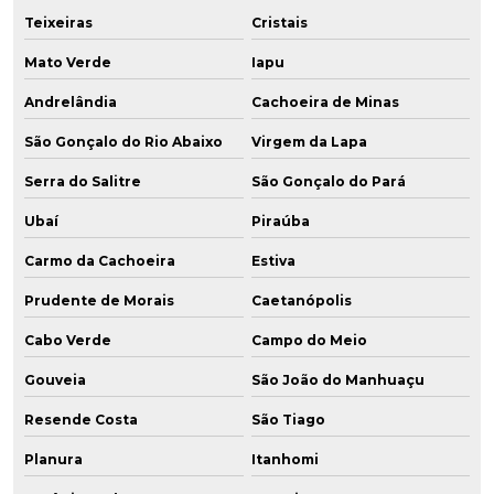
Teixeiras
Cristais
Mato Verde
Iapu
Andrelândia
Cachoeira de Minas
São Gonçalo do Rio Abaixo
Virgem da Lapa
Serra do Salitre
São Gonçalo do Pará
Ubaí
Piraúba
Carmo da Cachoeira
Estiva
Prudente de Morais
Caetanópolis
Cabo Verde
Campo do Meio
Gouveia
São João do Manhuaçu
Resende Costa
São Tiago
Planura
Itanhomi