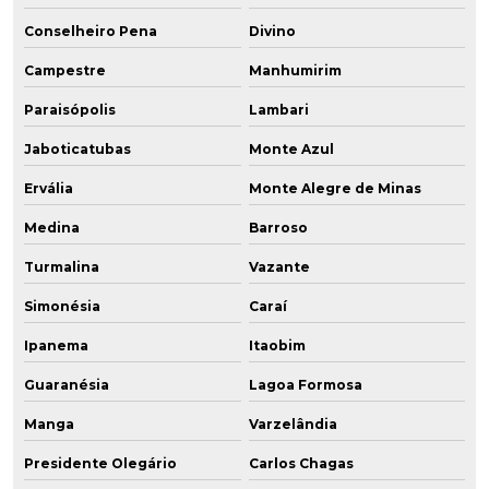
Conselheiro Pena
Divino
Campestre
Manhumirim
Paraisópolis
Lambari
Jaboticatubas
Monte Azul
Ervália
Monte Alegre de Minas
Medina
Barroso
Turmalina
Vazante
Simonésia
Caraí
Ipanema
Itaobim
Guaranésia
Lagoa Formosa
Manga
Varzelândia
Presidente Olegário
Carlos Chagas