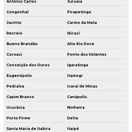
Antônio Carlos
Juruaia
Congonhal
Pirapetinga
Jacinto
Carmo da Mata
Recreio
Ibiraci
Bueno Brandão
Alto Rio Doce
Coroaci
Ponto dos Volantes
Conceição dos Ouros
Igaratinga
Eugenópolis
Itamogi
Pedralva
Icaraí de Minas
Capim Branco
Canápolis
Urucânia
Ninheira
Porto Firme
Delta
Santa Maria de Itabira
Itaipé