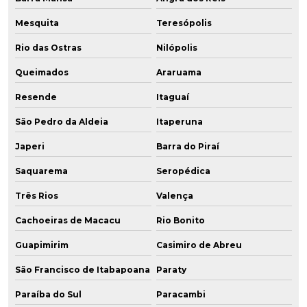
Mesquita
Teresópolis
Rio das Ostras
Nilópolis
Queimados
Araruama
Resende
Itaguaí
São Pedro da Aldeia
Itaperuna
Japeri
Barra do Piraí
Saquarema
Seropédica
Três Rios
Valença
Cachoeiras de Macacu
Rio Bonito
Guapimirim
Casimiro de Abreu
São Francisco de Itabapoana
Paraty
Paraíba do Sul
Paracambi