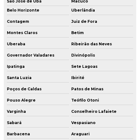
São José de Ubá
Macuco
Belo Horizonte
Uberlândia
Contagem
Juiz de Fora
Montes Claros
Betim
Uberaba
Ribeirão das Neves
Governador Valadares
Divinópolis
Ipatinga
Sete Lagoas
Santa Luzia
Ibirité
Poços de Caldas
Patos de Minas
Pouso Alegre
Teófilo Otoni
Varginha
Conselheiro Lafaiete
Sabará
Vespasiano
Barbacena
Araguari