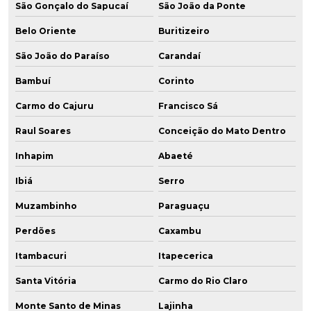
São Gonçalo do Sapucaí
São João da Ponte
Belo Oriente
Buritizeiro
São João do Paraíso
Carandaí
Bambuí
Corinto
Carmo do Cajuru
Francisco Sá
Raul Soares
Conceição do Mato Dentro
Inhapim
Abaeté
Ibiá
Serro
Muzambinho
Paraguaçu
Perdões
Caxambu
Itambacuri
Itapecerica
Santa Vitória
Carmo do Rio Claro
Monte Santo de Minas
Lajinha