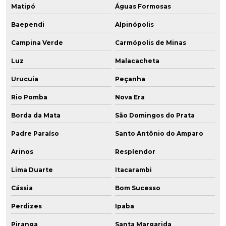
Matipó
Águas Formosas
Baependi
Alpinópolis
Campina Verde
Carmópolis de Minas
Luz
Malacacheta
Urucuia
Peçanha
Rio Pomba
Nova Era
Borda da Mata
São Domingos do Prata
Padre Paraíso
Santo Antônio do Amparo
Arinos
Resplendor
Lima Duarte
Itacarambi
Cássia
Bom Sucesso
Perdizes
Ipaba
Piranga
Santa Margarida