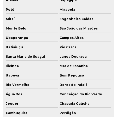
Ataléia
Itapagipe
Poté
Mirabela
Miraí
Engenheiro Caldas
Monte Belo
São João das Missões
Ubaporanga
Campos Altos
Itatiaiuçu
Rio Casca
Santa Maria do Suaçuí
Lagoa Dourada
Ilicínea
Mar de Espanha
Itapeva
Bom Repouso
Rio Vermelho
Dores do Indaiá
Água Boa
Conceição do Rio Verde
Jequeri
Chapada Gaúcha
Cambuquira
Perdigão