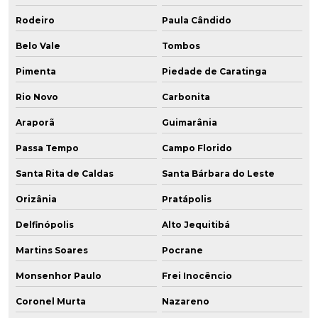
Rodeiro
Paula Cândido
Belo Vale
Tombos
Pimenta
Piedade de Caratinga
Rio Novo
Carbonita
Araporã
Guimarânia
Passa Tempo
Campo Florido
Santa Rita de Caldas
Santa Bárbara do Leste
Orizânia
Pratápolis
Delfinópolis
Alto Jequitibá
Martins Soares
Pocrane
Monsenhor Paulo
Frei Inocêncio
Coronel Murta
Nazareno