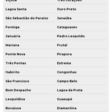
Viçosa
Três Corações
Lagoa Santa
Ouro Preto
São Sebastião do Paraíso
Janaúba
Formiga
Cataguases
Januária
Pedro Leopoldo
Mariana
Frutal
Ponte Nova
Pirapora
Três Pontas
Extrema
Itabirito
Congonhas
São Francisco
Campo Belo
Bom Despacho
Lagoa da Prata
Leopoldina
Guaxupé
Bocaiuva
Diamantina