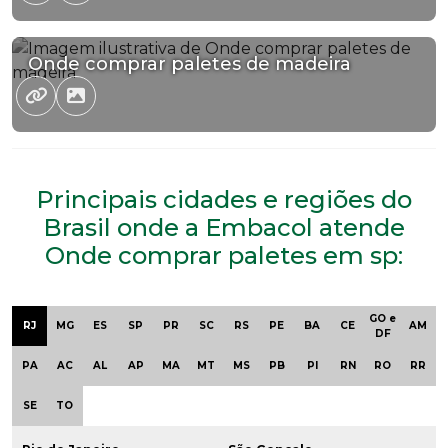
Onde comprar paletes de madeira
Principais cidades e regiões do
Brasil onde a Embacol atende
Onde comprar paletes em sp:
GO e
RJ
MG
ES
SP
PR
SC
RS
PE
BA
CE
AM
DF
PA
AC
AL
AP
MA
MT
MS
PB
PI
RN
RO
RR
SE
TO