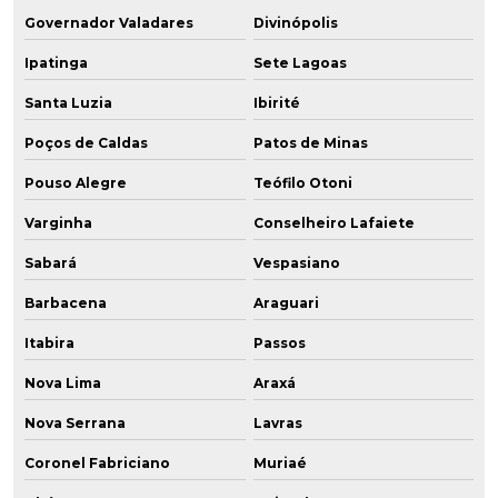
Governador Valadares
Divinópolis
Ipatinga
Sete Lagoas
Santa Luzia
Ibirité
Poços de Caldas
Patos de Minas
Pouso Alegre
Teófilo Otoni
Varginha
Conselheiro Lafaiete
Sabará
Vespasiano
Barbacena
Araguari
Itabira
Passos
Nova Lima
Araxá
Nova Serrana
Lavras
Coronel Fabriciano
Muriaé