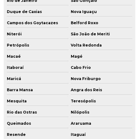
Rio de Janeiro
São Gonçalo
Duque de Caxias
Nova Iguaçu
Campos dos Goytacazes
Belford Roxo
Niterói
São João de Meriti
Petrópolis
Volta Redonda
Macaé
Magé
Itaboraí
Cabo Frio
Maricá
Nova Friburgo
Barra Mansa
Angra dos Reis
Mesquita
Teresópolis
Rio das Ostras
Nilópolis
Queimados
Araruama
Resende
Itaguaí