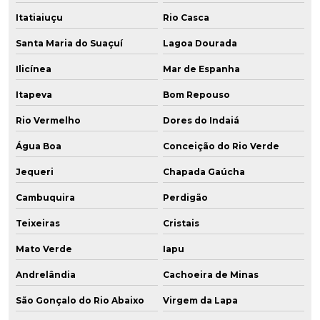
Itatiaiuçu
Rio Casca
Santa Maria do Suaçuí
Lagoa Dourada
Ilicínea
Mar de Espanha
Itapeva
Bom Repouso
Rio Vermelho
Dores do Indaiá
Água Boa
Conceição do Rio Verde
Jequeri
Chapada Gaúcha
Cambuquira
Perdigão
Teixeiras
Cristais
Mato Verde
Iapu
Andrelândia
Cachoeira de Minas
São Gonçalo do Rio Abaixo
Virgem da Lapa