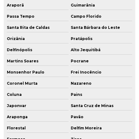
Araporã
Guimarânia
Passa Tempo
Campo Florido
Santa Rita de Caldas
Santa Bárbara do Leste
Orizânia
Pratápolis
Delfinópolis
Alto Jequitibá
Martins Soares
Pocrane
Monsenhor Paulo
Frei Inocêncio
Coronel Murta
Nazareno
Coluna
Pains
Japonvar
Santa Cruz de Minas
Araponga
Pavão
Florestal
Delfim Moreira