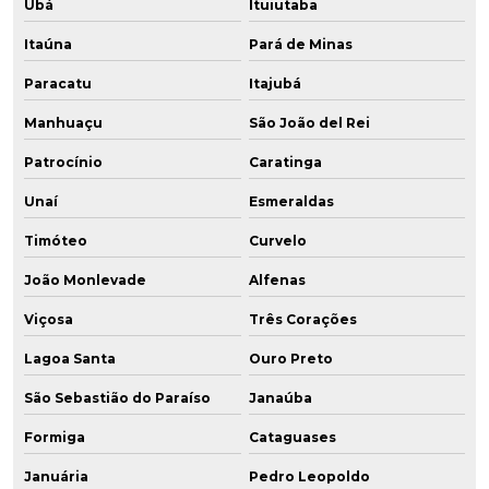
Ubá
Ituiutaba
Itaúna
Pará de Minas
Paracatu
Itajubá
Manhuaçu
São João del Rei
Patrocínio
Caratinga
Unaí
Esmeraldas
Timóteo
Curvelo
João Monlevade
Alfenas
Viçosa
Três Corações
Lagoa Santa
Ouro Preto
São Sebastião do Paraíso
Janaúba
Formiga
Cataguases
Januária
Pedro Leopoldo