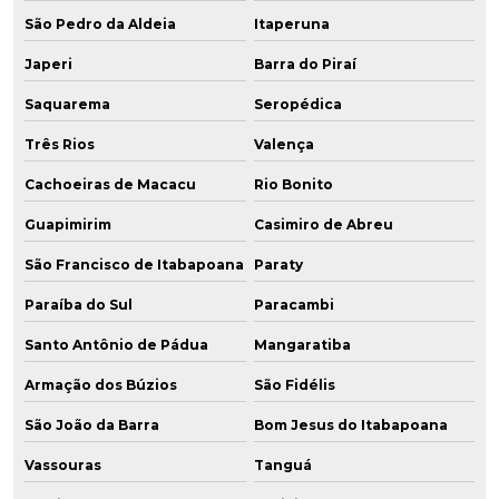
São Pedro da Aldeia
Itaperuna
Japeri
Barra do Piraí
Saquarema
Seropédica
Três Rios
Valença
Cachoeiras de Macacu
Rio Bonito
Guapimirim
Casimiro de Abreu
São Francisco de Itabapoana
Paraty
Paraíba do Sul
Paracambi
Santo Antônio de Pádua
Mangaratiba
Armação dos Búzios
São Fidélis
São João da Barra
Bom Jesus do Itabapoana
Vassouras
Tanguá