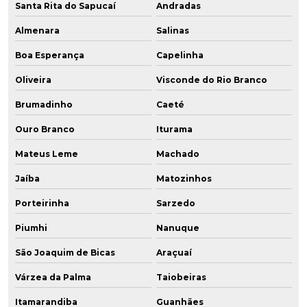
Santa Rita do Sapucaí
Andradas
Almenara
Salinas
Boa Esperança
Capelinha
Oliveira
Visconde do Rio Branco
Brumadinho
Caeté
Ouro Branco
Iturama
Mateus Leme
Machado
Jaíba
Matozinhos
Porteirinha
Sarzedo
Piumhi
Nanuque
São Joaquim de Bicas
Araçuaí
Várzea da Palma
Taiobeiras
Itamarandiba
Guanhães