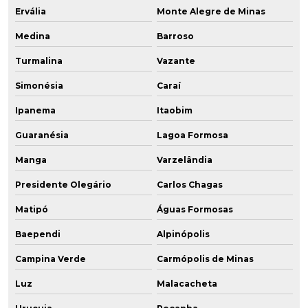
Ervália
Monte Alegre de Minas
Medina
Barroso
Turmalina
Vazante
Simonésia
Caraí
Ipanema
Itaobim
Guaranésia
Lagoa Formosa
Manga
Varzelândia
Presidente Olegário
Carlos Chagas
Matipó
Águas Formosas
Baependi
Alpinópolis
Campina Verde
Carmópolis de Minas
Luz
Malacacheta