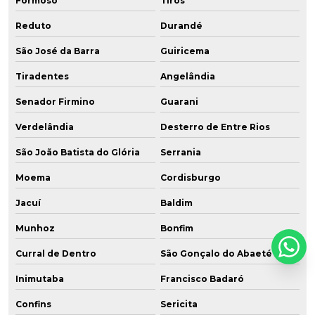
Formoso
Tiros
Reduto
Durandé
São José da Barra
Guiricema
Tiradentes
Angelândia
Senador Firmino
Guarani
Verdelândia
Desterro de Entre Rios
São João Batista do Glória
Serrania
Moema
Cordisburgo
Jacuí
Baldim
Munhoz
Bonfim
Curral de Dentro
São Gonçalo do Abaeté
Inimutaba
Francisco Badaró
Confins
Sericita