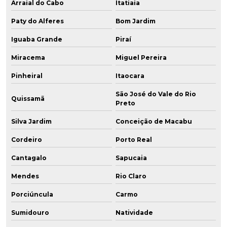
Arraial do Cabo
Itatiaia
Paty do Alferes
Bom Jardim
Iguaba Grande
Piraí
Miracema
Miguel Pereira
Pinheiral
Itaocara
São José do Vale do Rio
Quissamã
Preto
Silva Jardim
Conceição de Macabu
Cordeiro
Porto Real
Cantagalo
Sapucaia
Mendes
Rio Claro
Porciúncula
Carmo
Sumidouro
Natividade