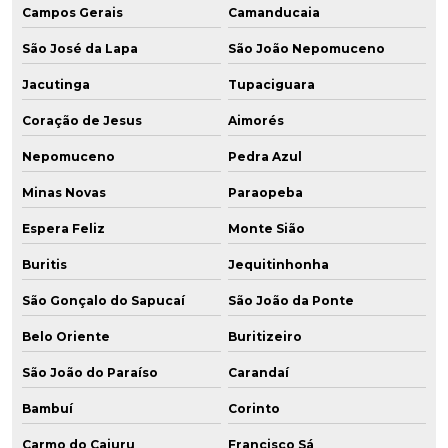
Campos Gerais
Camanducaia
São José da Lapa
São João Nepomuceno
Jacutinga
Tupaciguara
Coração de Jesus
Aimorés
Nepomuceno
Pedra Azul
Minas Novas
Paraopeba
Espera Feliz
Monte Sião
Buritis
Jequitinhonha
São Gonçalo do Sapucaí
São João da Ponte
Belo Oriente
Buritizeiro
São João do Paraíso
Carandaí
Bambuí
Corinto
Carmo do Cajuru
Francisco Sá