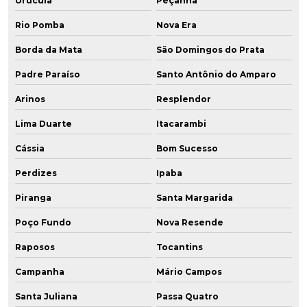
Urucuia
Peçanha
Rio Pomba
Nova Era
Borda da Mata
São Domingos do Prata
Padre Paraíso
Santo Antônio do Amparo
Arinos
Resplendor
Lima Duarte
Itacarambi
Cássia
Bom Sucesso
Perdizes
Ipaba
Piranga
Santa Margarida
Poço Fundo
Nova Resende
Raposos
Tocantins
Campanha
Mário Campos
Santa Juliana
Passa Quatro