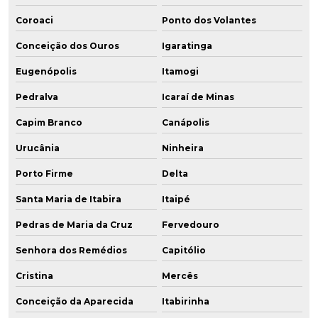
Coroaci
Ponto dos Volantes
Conceição dos Ouros
Igaratinga
Eugenópolis
Itamogi
Pedralva
Icaraí de Minas
Capim Branco
Canápolis
Urucânia
Ninheira
Porto Firme
Delta
Santa Maria de Itabira
Itaipé
Pedras de Maria da Cruz
Fervedouro
Senhora dos Remédios
Capitólio
Cristina
Mercês
Conceição da Aparecida
Itabirinha