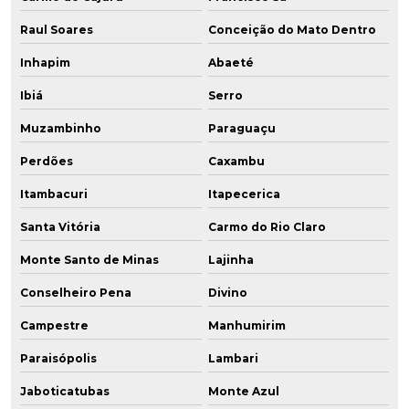
Raul Soares
Conceição do Mato Dentro
Inhapim
Abaeté
Ibiá
Serro
Muzambinho
Paraguaçu
Perdões
Caxambu
Itambacuri
Itapecerica
Santa Vitória
Carmo do Rio Claro
Monte Santo de Minas
Lajinha
Conselheiro Pena
Divino
Campestre
Manhumirim
Paraisópolis
Lambari
Jaboticatubas
Monte Azul