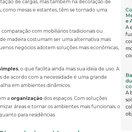
ntação de cargas, mas também na decoração de
Co
ets, como mesas e estantes, têm se tornado uma
Me
e 
A 
comparação com mobiliários tradicionais ou
fu
 de madeira costumam ser uma alternativa mais
co
quenos negócios adotem soluções mais econômicas,
mo
co
simples
, o que facilita ainda mais sua ideia de uso. A
Ba
-los de acordo com a necessidade é uma grande
du
alha em ambientes dinâmicos.
co
A 
vem a
organização
dos espaços. Com soluções
so
mizar áreas e tornar os ambientes mais funcionais, o
co
obj
uanto para residências.