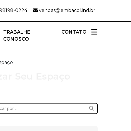
 98198-0224
vendas@embacol.ind.br
TRABALHE
CONTATO
CONOSCO
Espaço
zar Seu Espaço