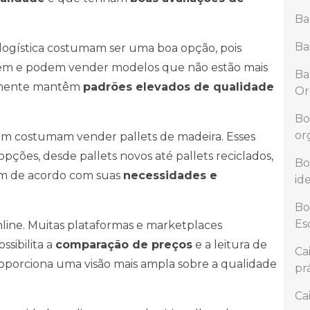
Ba
Ba
 logística costumam ser uma boa opção, pois
agem e podem vender modelos que não estão mais
Ba
almente mantêm
padrões elevados de qualidade
Or
Bo
or
bém costumam vender pallets de madeira. Esses
ções, desde pallets novos até pallets reciclados,
Bo
am de acordo com suas
necessidades e
id
Bo
Es
online. Muitas plataformas e marketplaces
ssibilita a
comparação de preços
e a leitura de
Ca
roporciona uma visão mais ampla sobre a qualidade
pr
Ca