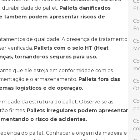
Co
durabilidade do pallet.
Pallets danificados
Ef
 e também podem apresentar riscos de
Co
Fo
tratamentos de qualidade. A presença de tratamento
Co
er verificada.
Pallets com o selo HT (Heat
Me
nças, tornando-os seguros para uso.
Co
me
rtante que ele esteja em conformidade com os
ovimentação e o armazenamento.
Pallets fora das
Co
mas logísticos e de operação.
Ot
Co
rmidade da estrutura do pallet. Observe se as
pa
tão firmes.
Pallets irregulares podem apresentar
umentando o risco de acidentes.
Co
co
edência do pallet. Conhecer a origem da madeira e