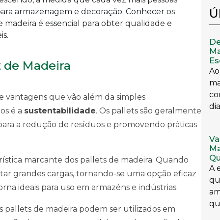
Ú
 para armazenagem e decoração. Conhecer os
 madeira é essencial para obter qualidade e
is.
De
Ma
Es
t de Madeira
Ao
ma
co
 de vantagens que vão além da simples
dia
ios é a
sustentabilidade
. Os pallets são geralmente
o para a redução de resíduos e promovendo práticas
Va
Ma
Qu
ística marcante dos pallets de madeira. Quando
A 
tar grandes cargas, tornando-se uma opção eficaz
qu
rna ideais para uso em armazéns e indústrias.
am
qu
Os pallets de madeira podem ser utilizados em