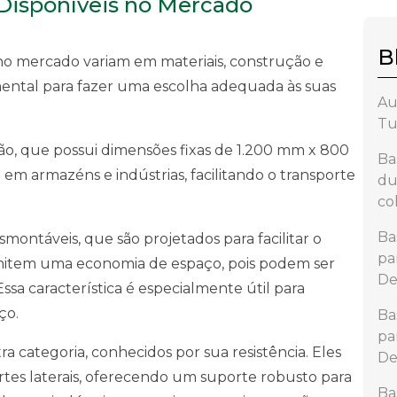
 Disponíveis no Mercado
B
 no mercado variam em materiais, construção e
ental para fazer uma escolha adequada às suas
Au
Tu
ão, que possui dimensões fixas de 1.200 mm x 800
Ba
m armazéns e indústrias, facilitando o transporte
du
co
Ba
ontáveis, que são projetados para facilitar o
pa
mitem uma economia de espaço, pois podem ser
De
a característica é especialmente útil para
ço.
Ba
pa
a categoria, conhecidos por sua resistência. Eles
De
tes laterais, oferecendo um suporte robusto para
Ba