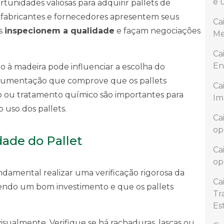
e 
tunidades valiosas para adquirir pallets de
fabricantes e fornecedores apresentem seus
Ca
es
inspecionem a qualidade
e façam negociações
Me
Ca
En
do à madeira pode influenciar a escolha do
cumentação que comprove que os pallets
Ca
 ou tratamento químico são importantes para
Im
 uso dos pallets.
Ca
op
dade do Pallet
Ca
op
undamental realizar uma verificação rigorosa da
Ca
zendo um bom investimento e que os pallets
Tr
Est
isualmente. Verifique se há rachaduras, lascas ou