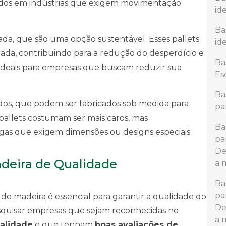
dos em indústrias que exigem movimentação
id
Ba
lada, que são uma opção sustentável. Esses pallets
id
izada, contribuindo para a redução do desperdício e
Ba
 ideais para empresas que buscam reduzir sua
Es
Ba
ados, que podem ser fabricados sob medida para
pa
 pallets costumam ser mais caros, mas
Ba
gas que exigem dimensões ou designs especiais.
pa
De
deira de Qualidade
a 
Ba
pa
e madeira é essencial para garantir a qualidade do
De
esquisar empresas que sejam reconhecidas no
a 
ualidade
e que tenham
boas avaliações de