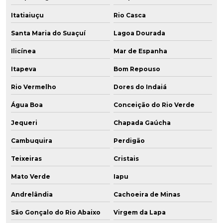
Itatiaiuçu
Rio Casca
Santa Maria do Suaçuí
Lagoa Dourada
Ilicínea
Mar de Espanha
Itapeva
Bom Repouso
Rio Vermelho
Dores do Indaiá
Água Boa
Conceição do Rio Verde
Jequeri
Chapada Gaúcha
Cambuquira
Perdigão
Teixeiras
Cristais
Mato Verde
Iapu
Andrelândia
Cachoeira de Minas
São Gonçalo do Rio Abaixo
Virgem da Lapa