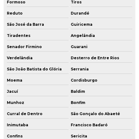
Formoso
Tiros
Reduto
Durandé
São José da Barra
Guiricema
Tiradentes
Angelândia
Senador Firmino
Guarani
Verdelândia
Desterro de Entre Rios
São João Batista do Glória
Serrania
Moema
Cordisburgo
Jacuí
Baldim
Munhoz
Bonfim
Curral de Dentro
São Gonçalo do Abaeté
Inimutaba
Francisco Badaró
Confins
Sericita