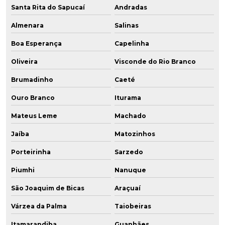
Santa Rita do Sapucaí
Andradas
Almenara
Salinas
Boa Esperança
Capelinha
Oliveira
Visconde do Rio Branco
Brumadinho
Caeté
Ouro Branco
Iturama
Mateus Leme
Machado
Jaíba
Matozinhos
Porteirinha
Sarzedo
Piumhi
Nanuque
São Joaquim de Bicas
Araçuaí
Várzea da Palma
Taiobeiras
Itamarandiba
Guanhães