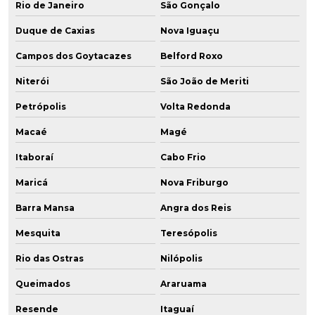
Rio de Janeiro
São Gonçalo
Duque de Caxias
Nova Iguaçu
Campos dos Goytacazes
Belford Roxo
Niterói
São João de Meriti
Petrópolis
Volta Redonda
Macaé
Magé
Itaboraí
Cabo Frio
Maricá
Nova Friburgo
Barra Mansa
Angra dos Reis
Mesquita
Teresópolis
Rio das Ostras
Nilópolis
Queimados
Araruama
Resende
Itaguaí