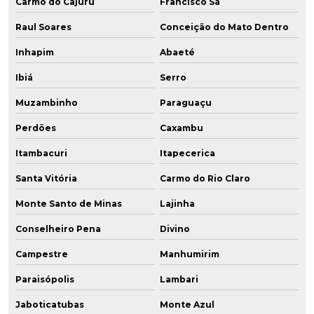
Carmo do Cajuru
Francisco Sá
Raul Soares
Conceição do Mato Dentro
Inhapim
Abaeté
Ibiá
Serro
Muzambinho
Paraguaçu
Perdões
Caxambu
Itambacuri
Itapecerica
Santa Vitória
Carmo do Rio Claro
Monte Santo de Minas
Lajinha
Conselheiro Pena
Divino
Campestre
Manhumirim
Paraisópolis
Lambari
Jaboticatubas
Monte Azul