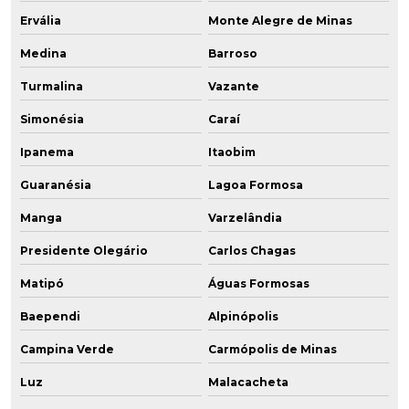
Ervália
Monte Alegre de Minas
Medina
Barroso
Turmalina
Vazante
Simonésia
Caraí
Ipanema
Itaobim
Guaranésia
Lagoa Formosa
Manga
Varzelândia
Presidente Olegário
Carlos Chagas
Matipó
Águas Formosas
Baependi
Alpinópolis
Campina Verde
Carmópolis de Minas
Luz
Malacacheta