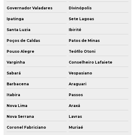
Governador Valadares
Divinópolis
Ipatinga
Sete Lagoas
Santa Luzia
Ibirité
Poços de Caldas
Patos de Minas
Pouso Alegre
Teófilo Otoni
Varginha
Conselheiro Lafaiete
Sabará
Vespasiano
Barbacena
Araguari
Itabira
Passos
Nova Lima
Araxá
Nova Serrana
Lavras
Coronel Fabriciano
Muriaé