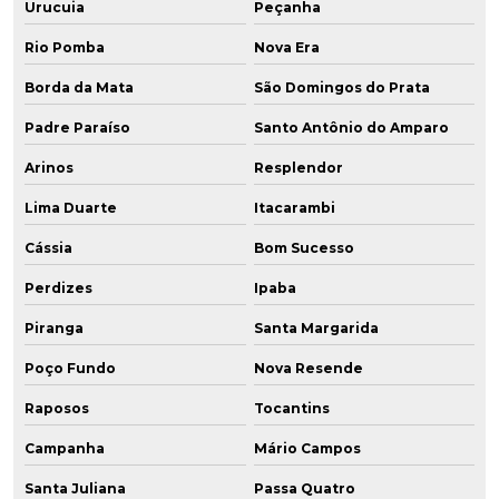
Urucuia
Peçanha
Rio Pomba
Nova Era
Borda da Mata
São Domingos do Prata
Padre Paraíso
Santo Antônio do Amparo
Arinos
Resplendor
Lima Duarte
Itacarambi
Cássia
Bom Sucesso
Perdizes
Ipaba
Piranga
Santa Margarida
Poço Fundo
Nova Resende
Raposos
Tocantins
Campanha
Mário Campos
Santa Juliana
Passa Quatro