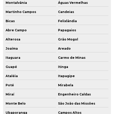
Montalvânia
Águas Vermelhas
Martinho Campos
Candeias
Bicas
Felixlândia
Abre Campo
Papagaios
Alterosa
Grão Mogol
Joaíma
Areado
Itaguara
Carmo de Minas
Guapé
Itinga
Ataléia
Itapagipe
Poté
Mirabela
Miraí
Engenheiro Caldas
Monte Belo
São João das Missões
Ubaporanga
Campos Altos