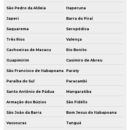
São Pedro da Aldeia
Itaperuna
Japeri
Barra do Piraí
Saquarema
Seropédica
Três Rios
Valença
Cachoeiras de Macacu
Rio Bonito
Guapimirim
Casimiro de Abreu
São Francisco de Itabapoana
Paraty
Paraíba do Sul
Paracambi
Santo Antônio de Pádua
Mangaratiba
Armação dos Búzios
São Fidélis
São João da Barra
Bom Jesus do Itabapoana
Vassouras
Tanguá