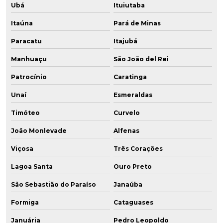
Ubá
Ituiutaba
Itaúna
Pará de Minas
Paracatu
Itajubá
Manhuaçu
São João del Rei
Patrocínio
Caratinga
Unaí
Esmeraldas
Timóteo
Curvelo
João Monlevade
Alfenas
Viçosa
Três Corações
Lagoa Santa
Ouro Preto
São Sebastião do Paraíso
Janaúba
Formiga
Cataguases
Januária
Pedro Leopoldo