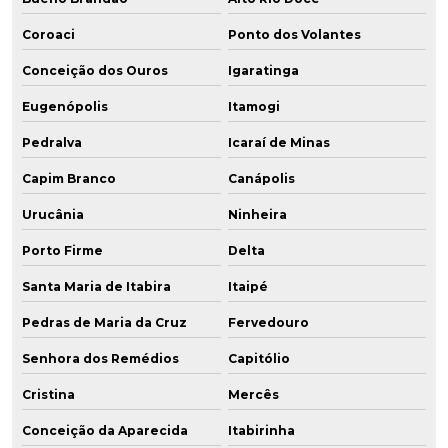
Coroaci
Ponto dos Volantes
Conceição dos Ouros
Igaratinga
Eugenópolis
Itamogi
Pedralva
Icaraí de Minas
Capim Branco
Canápolis
Urucânia
Ninheira
Porto Firme
Delta
Santa Maria de Itabira
Itaipé
Pedras de Maria da Cruz
Fervedouro
Senhora dos Remédios
Capitólio
Cristina
Mercês
Conceição da Aparecida
Itabirinha