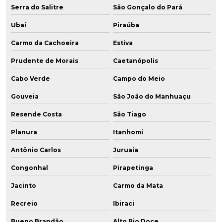
Serra do Salitre
São Gonçalo do Pará
Ubaí
Piraúba
Carmo da Cachoeira
Estiva
Prudente de Morais
Caetanópolis
Cabo Verde
Campo do Meio
Gouveia
São João do Manhuaçu
Resende Costa
São Tiago
Planura
Itanhomi
Antônio Carlos
Juruaia
Congonhal
Pirapetinga
Jacinto
Carmo da Mata
Recreio
Ibiraci
Bueno Brandão
Alto Rio Doce