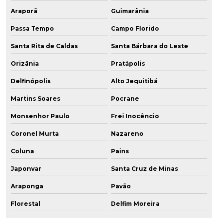
Araporã
Guimarânia
Passa Tempo
Campo Florido
Santa Rita de Caldas
Santa Bárbara do Leste
Orizânia
Pratápolis
Delfinópolis
Alto Jequitibá
Martins Soares
Pocrane
Monsenhor Paulo
Frei Inocêncio
Coronel Murta
Nazareno
Coluna
Pains
Japonvar
Santa Cruz de Minas
Araponga
Pavão
Florestal
Delfim Moreira