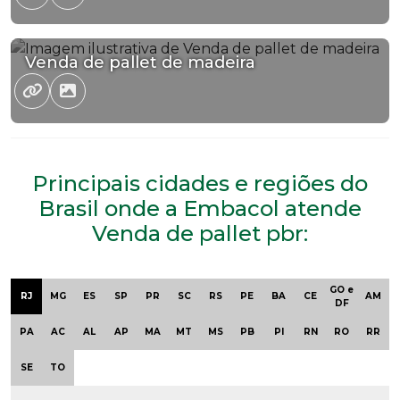
Venda de pallet de madeira
Principais cidades e regiões do
Brasil onde a Embacol atende
Venda de pallet pbr:
GO e
RJ
MG
ES
SP
PR
SC
RS
PE
BA
CE
AM
DF
PA
AC
AL
AP
MA
MT
MS
PB
PI
RN
RO
RR
SE
TO