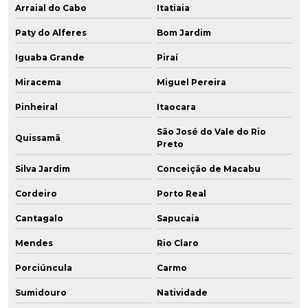
Arraial do Cabo
Itatiaia
Paty do Alferes
Bom Jardim
Iguaba Grande
Piraí
Miracema
Miguel Pereira
Pinheiral
Itaocara
São José do Vale do Rio
Quissamã
Preto
Silva Jardim
Conceição de Macabu
Cordeiro
Porto Real
Cantagalo
Sapucaia
Mendes
Rio Claro
Porciúncula
Carmo
Sumidouro
Natividade