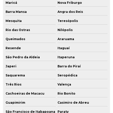
Maricá
Nova Friburgo
Barra Mansa
Angra dos Reis
Mesquita
Teresópolis
Rio das Ostras
Nilópolis
Queimados
Araruama
Resende
Itaguaí
São Pedro da Aldeia
Itaperuna
Japeri
Barra do Piraí
Saquarema
Seropédica
Três Rios
Valença
Cachoeiras de Macacu
Rio Bonito
Guapimirim
Casimiro de Abreu
São Francisco de Itabapoana
Paraty