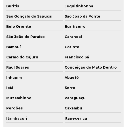
Buritis
Jequitinhonha
São Gonçalo do Sapucaí
São João da Ponte
Belo Oriente
Buritizeiro
São João do Paraíso
Carandaí
Bambuí
Corinto
Carmo do Cajuru
Francisco Sá
Raul Soares
Conceição do Mato Dentro
Inhapim
Abaeté
Ibiá
Serro
Muzambinho
Paraguaçu
Perdões
Caxambu
Itambacuri
Itapecerica