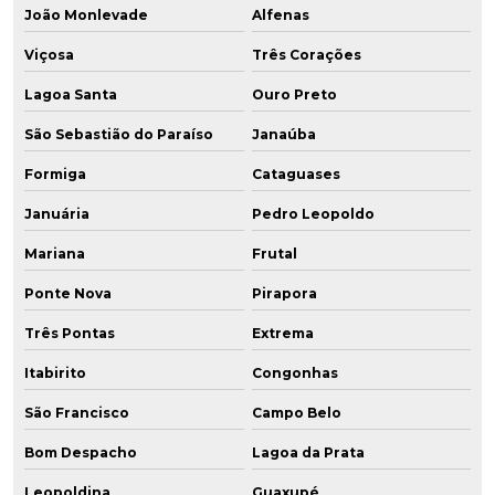
João Monlevade
Alfenas
Viçosa
Três Corações
Lagoa Santa
Ouro Preto
São Sebastião do Paraíso
Janaúba
Formiga
Cataguases
Januária
Pedro Leopoldo
Mariana
Frutal
Ponte Nova
Pirapora
Três Pontas
Extrema
Itabirito
Congonhas
São Francisco
Campo Belo
Bom Despacho
Lagoa da Prata
Leopoldina
Guaxupé