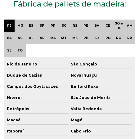
Fábrica de pallets de madeira:
GO e
RJ
MG
ES
SP
PR
SC
RS
PE
BA
CE
AM
DF
PA
AC
AL
AP
MA
MT
MS
PB
PI
RN
RO
RR
SE
TO
Rio de Janeiro
São Gonçalo
Duque de Caxias
Nova Iguaçu
Campos dos Goytacazes
Belford Roxo
Niterói
São João de Meriti
Petrópolis
Volta Redonda
Macaé
Magé
Itaboraí
Cabo Frio