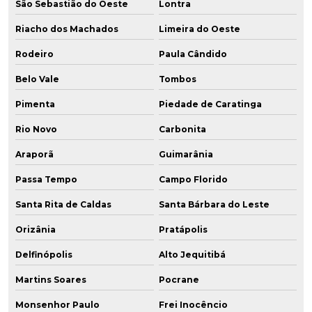
São Sebastião do Oeste
Lontra
Riacho dos Machados
Limeira do Oeste
Rodeiro
Paula Cândido
Belo Vale
Tombos
Pimenta
Piedade de Caratinga
Rio Novo
Carbonita
Araporã
Guimarânia
Passa Tempo
Campo Florido
Santa Rita de Caldas
Santa Bárbara do Leste
Orizânia
Pratápolis
Delfinópolis
Alto Jequitibá
Martins Soares
Pocrane
Monsenhor Paulo
Frei Inocêncio