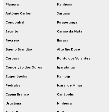
Planura
Itanhomi
Antônio Carlos
Juruaia
Congonhal
Pirapetinga
Jacinto
Carmo da Mata
Recreio
Ibiraci
Bueno Brandão
Alto Rio Doce
Coroaci
Ponto dos Volantes
Conceição dos Ouros
Igaratinga
Eugenópolis
Itamogi
Pedralva
Icaraí de Minas
Capim Branco
Canápolis
Urucânia
Ninheira