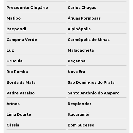
Presidente Olegário
Carlos Chagas
Matipó
Águas Formosas
Baependi
Alpinópolis
Campina Verde
Carmópolis de Minas
Luz
Malacacheta
Urucuia
Peçanha
Rio Pomba
Nova Era
Borda da Mata
São Domingos do Prata
Padre Paraíso
Santo Antônio do Amparo
Arinos
Resplendor
Lima Duarte
Itacarambi
Cássia
Bom Sucesso