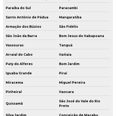
Paraíba do Sul
Paracambi
Santo Antônio de Pádua
Mangaratiba
Armação dos Búzios
São Fidélis
São João da Barra
Bom Jesus do Itabapoana
Vassouras
Tanguá
Arraial do Cabo
Itatiaia
Paty do Alferes
Bom Jardim
Iguaba Grande
Piraí
Miracema
Miguel Pereira
Pinheiral
Itaocara
São José do Vale do Rio
Quissamã
Preto
Silva Jardim
Conceição de Macabu