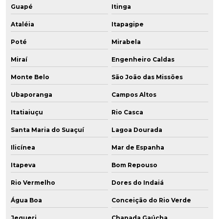
Guapé
Itinga
Ataléia
Itapagipe
Poté
Mirabela
Miraí
Engenheiro Caldas
Monte Belo
São João das Missões
Ubaporanga
Campos Altos
Itatiaiuçu
Rio Casca
Santa Maria do Suaçuí
Lagoa Dourada
Ilicínea
Mar de Espanha
Itapeva
Bom Repouso
Rio Vermelho
Dores do Indaiá
Água Boa
Conceição do Rio Verde
Jequeri
Chapada Gaúcha