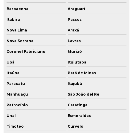
Barbacena
Araguari
Itabira
Passos
Nova Lima
Araxá
Nova Serrana
Lavras
Coronel Fabriciano
Muriaé
Ubá
Ituiutaba
Itaúna
Pará de Minas
Paracatu
Itajubá
Manhuaçu
São João del Rei
Patrocínio
Caratinga
Unaí
Esmeraldas
Timóteo
Curvelo