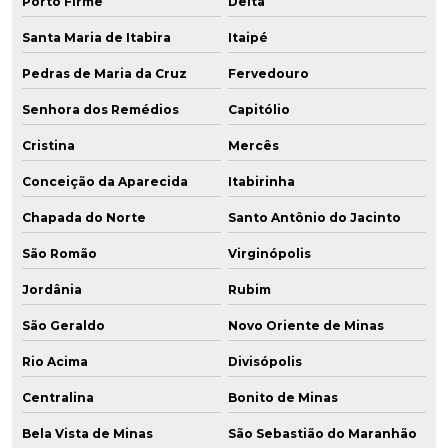
Porto Firme
Delta
Santa Maria de Itabira
Itaipé
Pedras de Maria da Cruz
Fervedouro
Senhora dos Remédios
Capitólio
Cristina
Mercês
Conceição da Aparecida
Itabirinha
Chapada do Norte
Santo Antônio do Jacinto
São Romão
Virginópolis
Jordânia
Rubim
São Geraldo
Novo Oriente de Minas
Rio Acima
Divisópolis
Centralina
Bonito de Minas
Bela Vista de Minas
São Sebastião do Maranhão